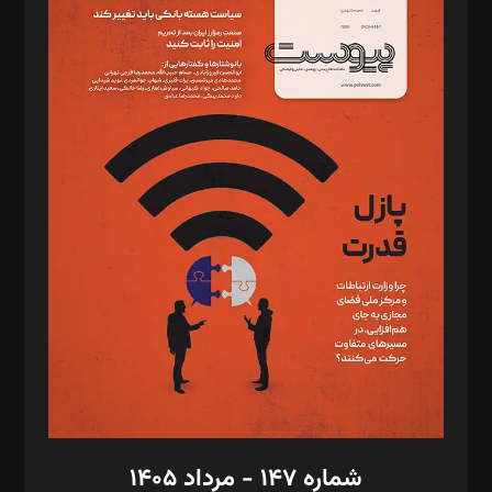
د‌بیر ناداستان: سمانه سمیع
د‌بیر خدمت و تجارت: ابوالفضل رجبی
د‌بیر حقوق فناوری: حسام‌الدین ایپکچی
د‌بیر پیوست جهان: مینا پاکدل
د‌بیر تحریریه آنلاین: بابک نقاش
تحریریه‌: مجتبی محمود‌ی، آرش برهمند، یسنا امان‌پور، سروش کرمیان،
مصطفی مسجدی آرانی، ابوالفضل رجبی، زهرا فکرانه، فائزه فتحی
رستمی،مصطفی باستان
ویرایش: نگار استاد‌‌آقا
طراح یونیفرم: مجید توکلی
فیلمبرداری و عکاسی: امیر شفیعی، مانی لطفی زاده
گرافیک و صفحه‌آرایی: سید‌سبحان‌علی ثابت
مد‌یر توسعه تجاری: کامبیز برید‌
امور مالی: شاپور رهبری، محمد‌ کاظمی‌نیا
امور اد‌اری: راضیه محمود‌ی
شماره ۱۴۷ - مرداد ۱۴۰۵
مرکز تماس: ۰۲۱۴۲۸۲۴۰۰۰