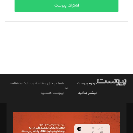
اشتراک پیوست
بابک نقاش
تحریریه
درباره پیوست
شما در حال مطالعه وبسایت ماهنامه
بیشتر بدانید
پیوست هستید.
صاحب امتیاز: موسسه پرسش (پویندگان راز ستاره شمال)
مدیر مسئول: محمدباقر اثنی‌عشری
سردبیر: مهرک محمودی
دبیر تحریریه: میثم قاسمی