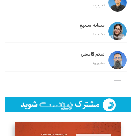
تحریریه
سمانه سمیع
تحریریه
میثم قاسمی
تحریریه
لیلا حنارود
تحریریه
فائزه فتحی رستمی
تحریریه