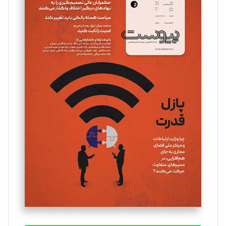
سروش کرمیان
تحریریه
مینا پاکدل
تحریریه
یسنا امان‌پور
تحریریه
ملینا جعفری
تحریریه
مصطفی مسجدی آرانی
تحریریه