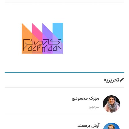
تحریریه
مهرک محمودی
سردبیر
آرش برهمند