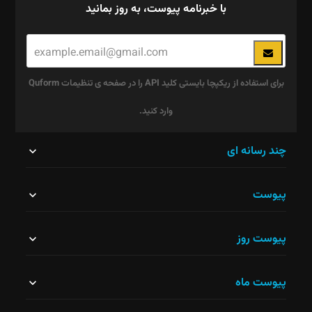
با خبرنامه پیوست، به روز بمانید
برای استفاده از ریکپچا بایستی کلید API را در صفحه ی تنظیمات Quform
وارد کنید.
این
چند رسانه ای
قسمت
پیوست
نباید
خالی
پیوست روز
رها
شود.
پیوست ماه