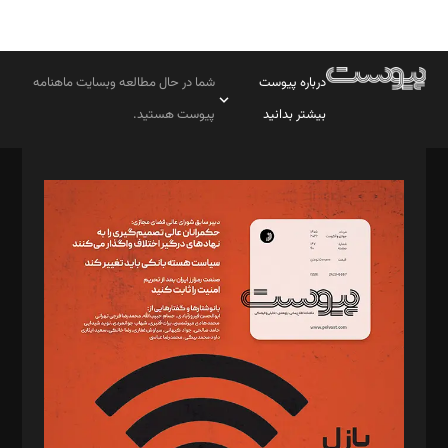
درباره پیوست
شما در حال مطالعه وبسایت ماهنامه
بیشتر بدانید
پیوست هستید.
صاحب امتیاز: موسسه پرسش (پویندگان راز ستاره شمال)
مدیر مسئول: محمدباقر اثنی‌عشری
سردبیر: مهرک محمودی
دبیر تحریریه: میثم قاسمی
د‌بیر ناداستان: سمانه سمیع
د‌بیر خدمت و تجارت: ابوالفضل رجبی
د‌بیر حقوق فناوری: حسام‌الدین ایپکچی
د‌بیر پیوست جهان: مینا پاکدل
د‌بیر تحریریه آنلاین: بابک نقاش
تحریریه‌: مجتبی محمود‌ی، آرش برهمند، یسنا امان‌پور، سروش کرمیان،
مصطفی مسجدی آرانی، ابوالفضل رجبی، زهرا فکرانه، فائزه فتحی