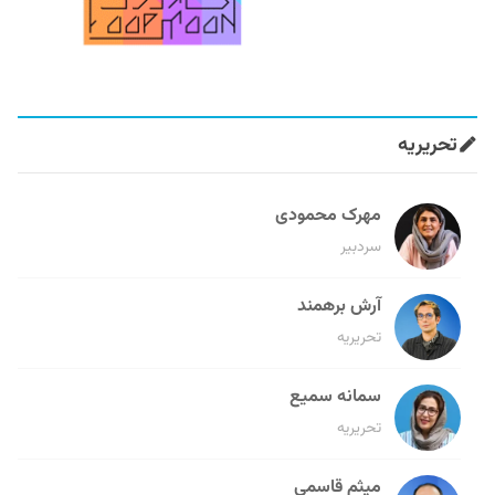
تحریریه
مهرک محمودی
سردبیر
آرش برهمند
تحریریه
سمانه سمیع
تحریریه
میثم قاسمی