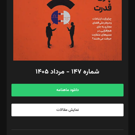
رستمی،مصطفی باستان
ویرایش: نگار استاد‌‌آقا
طراح یونیفرم: مجید توکلی
فیلمبرداری و عکاسی: امیر شفیعی، مانی لطفی زاده
گرافیک و صفحه‌آرایی: سید‌سبحان‌علی ثابت
مد‌یر توسعه تجاری: کامبیز برید‌
امور مالی: شاپور رهبری، محمد‌ کاظمی‌نیا
امور اد‌اری: راضیه محمود‌ی
شماره ۱۴۷ - مرداد ۱۴۰۵
مرکز تماس: ۰۲۱۴۲۸۲۴۰۰۰
آگهی و مشترکین: ۰۹۱۹۹۹۹۰۴۵۴
دانلود ماهنامه
نمایش مقالات