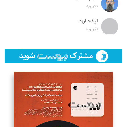
تحریریه
لیلا حنارود
تحریریه
فائزه فتحی رستمی
تحریریه
سروش کرمیان
تحریریه
مینا پاکدل
تحریریه
یسنا امان‌پور
تحریریه