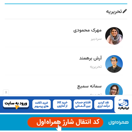
تحریریه
مهرک محمودی
سردبیر
آرش برهمند
تحریریه
سمانه سمیع
x
تحریریه
میثم قاسمی
تحریریه