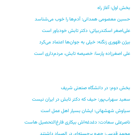
بخش اول: آغاز راه 
حسین معصومی همدانی: آدم‌ها را خوب می‌شناسد 
علی‌اصغر اسکندربیاتی: دکتر تابش خودباور است 
بیژن ظهوری زنگنه: خیلی به جوان‌ها اعتماد می‌کرد 
علی اصغرزاده پارسا: خصیصه تابش، مردم‌داری است
بخش دوم: در دانشگاه صنعتی شریف 
سعید سهراب‌پور: حیف که دکتر تابش در ایران نیست
سیاوش شهشهانی: ایشان بسیار اهل عمل است 
ناصرعلی سعادت: دغدغه‌اش بیکاری فارغ‌التحصیل هاست 
محمد قدسی: چهره برجسته‌ای در المپیاد داشتند 