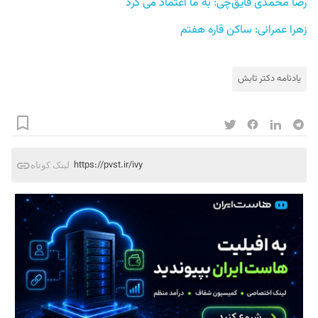
رضا محمدی قایق‌چی: به ما اعتماد می کرد
زهرا عمرانی: ساکن قاره هفتم
یادنامه دکتر تابش
https://pvst.ir/ivy
لینک کوتاه