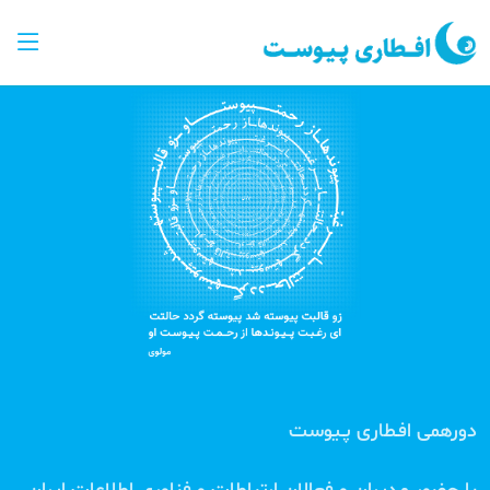
دورهمی
افـطاری پـیوست