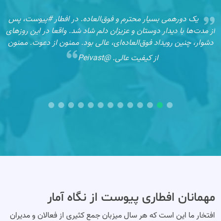
و
یک دورهمی بسیار محترم و فوق‌العاده. در افطار #پیوست، پس
ه
از مدت‌ها با دیدار دوستان و عزیزان دلم شاد شد. واقعا در این روزهای
ز
دشوار، چنین رویداد فوق‌العاده‌ای، عالی بود. ممنون از دعوت. ممنون
از کیفیت عالی. @Peivast
مهمانان افطاری پیوست از نگاه آمار
افتخار ما این است که هر سال میزبان جمع کثیری از فعالان و مدیران