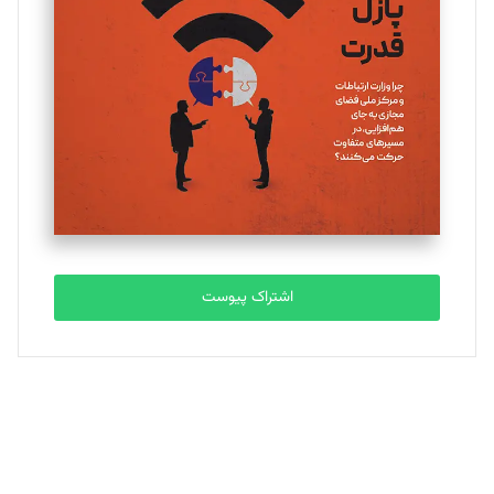
یسنا امان‌پور
تحریریه
ملینا جعفری
تحریریه
مصطفی مسجدی آرانی
تحریریه
اشتراک پیوست
بابک نقاش
تحریریه