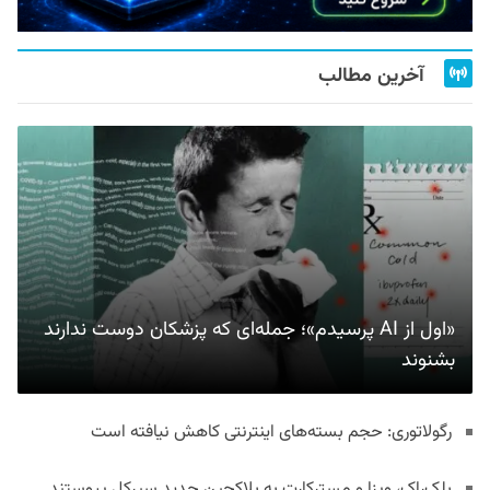
آخرین مطالب
«اول از AI پرسیدم»؛ جمله‌ای که پزشکان دوست ندارند
بشنوند
رگولاتوری: حجم بسته‌های اینترنتی کاهش نیافته است
بلک‌راک، ویزا و مسترکارت به بلاکچین جدید سیرکل پیوستند