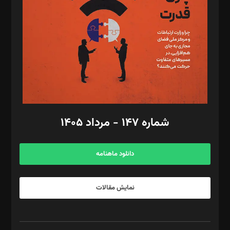
رستمی،مصطفی باستان
ویرایش: نگار استاد‌‌آقا
طراح یونیفرم: مجید توکلی
فیلمبرداری و عکاسی: امیر شفیعی، مانی لطفی زاده
گرافیک و صفحه‌آرایی: سید‌سبحان‌علی ثابت
مد‌یر توسعه تجاری: کامبیز برید‌
امور مالی: شاپور رهبری، محمد‌ کاظمی‌نیا
امور اد‌اری: راضیه محمود‌ی
شماره ۱۴۷ - مرداد ۱۴۰۵
مرکز تماس: ۰۲۱۴۲۸۲۴۰۰۰
آگهی و مشترکین: ۰۹۱۹۹۹۹۰۴۵۴
دانلود ماهنامه
نمایش مقالات