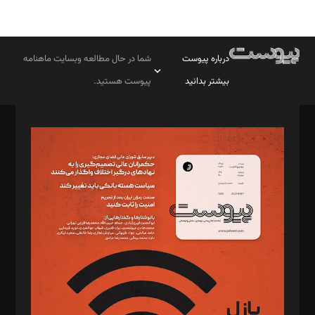
درباره پیوست
شما در حال مطالعه وبسایت ماهنامه
بیشتر بدانید
پیوست هستید.
صاحب امتیاز: موسسه پرسش (پویندگان راز ستاره شمال)
مدیر مسئول: محمدباقر اثنی‌عشری
سردبیر: مهرک محمودی
دبیر تحریریه: میثم قاسمی
د‌بیر ناداستان: سمانه سمیع
د‌بیر خدمت و تجارت: ابوالفضل رجبی
د‌بیر حقوق فناوری: حسام‌الدین ایپکچی
د‌بیر پیوست جهان: مینا پاکدل
د‌بیر تحریریه آنلاین: بابک نقاش
تحریریه‌: مجتبی محمود‌ی، آرش برهمند، یسنا امان‌پور، سروش کرمیان،
مصطفی مسجدی آرانی، ابوالفضل رجبی، زهرا فکرانه، فائزه فتحی