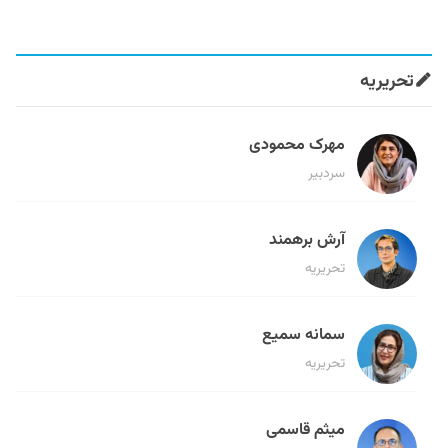
تحریریه
مهرک محمودی
سردبیر
آرش برهمند
تحریریه
سمانه سمیع
تحریریه
میثم قاسمی