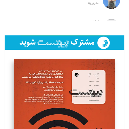
تحریریه
لیلا حنارود
تحریریه
فائزه فتحی رستمی
تحریریه
سروش کرمیان
تحریریه
مینا پاکدل
تحریریه