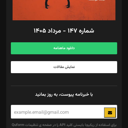
گرافیک و صفحه‌آرایی: سید‌سبحان‌علی ثابت
مد‌یر توسعه تجاری: کامبیز برید‌
امور مالی: شاپور رهبری، محمد‌ کاظمی‌نیا
امور اد‌اری: راضیه محمود‌ی
شماره ۱۴۷ - مرداد ۱۴۰۵
مرکز تماس: ۰۲۱۴۲۸۲۴۰۰۰
آگهی و مشترکین: ۰۹۱۹۹۹۹۰۴۵۴
دانلود ماهنامه
نمایش مقالات
با خبرنامه پیوست، به روز بمانید
برای استفاده از ریکپچا بایستی کلید API را در صفحه ی تنظیمات Quform