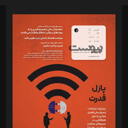
صاحب امتیاز: موسسه پرسش (پویندگان راز ستاره شمال)
مدیر مسئول: محمدباقر اثنی‌عشری
سردبیر: مهرک محمودی
دبیر تحریریه: میثم قاسمی
د‌بیر ناداستان: سمانه سمیع
د‌بیر خدمت و تجارت: ابوالفضل رجبی
د‌بیر حقوق فناوری: حسام‌الدین ایپکچی
د‌بیر پیوست جهان: مینا پاکدل
د‌بیر تحریریه آنلاین: بابک نقاش
تحریریه‌: مجتبی محمود‌ی، آرش برهمند، یسنا امان‌پور، سروش کرمیان،
مصطفی مسجدی آرانی، ابوالفضل رجبی، زهرا فکرانه، فائزه فتحی
رستمی،مصطفی باستان
ویرایش: نگار استاد‌‌آقا
طراح یونیفرم: مجید توکلی
فیلمبرداری و عکاسی: امیر شفیعی، مانی لطفی زاده