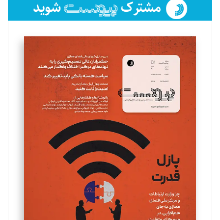
فائزه فتحی رستمی
تحریریه
سروش کرمیان
تحریریه
مینا پاکدل
تحریریه
یسنا امان‌پور
تحریریه
ملینا جعفری