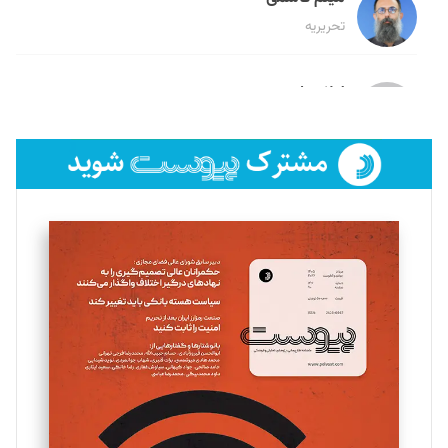
تحریریه
لیلا حنارود
تحریریه
فائزه فتحی رستمی
تحریریه
سروش کرمیان
تحریریه
مینا پاکدل
تحریریه