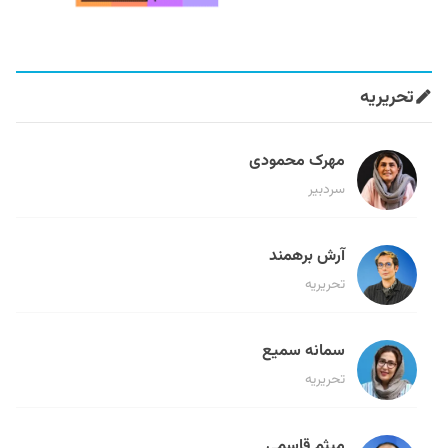
تحریریه
مهرک محمودی
سردبیر
آرش برهمند
تحریریه
سمانه سمیع
تحریریه
میثم قاسمی