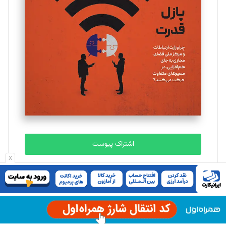
یسنا امان‌پور
تحریریه
ملینا جعفری
تحریریه
مصطفی مسجدی آرانی
تحریریه
اشتراک پیوست
بابک نقاش
x
تحریریه