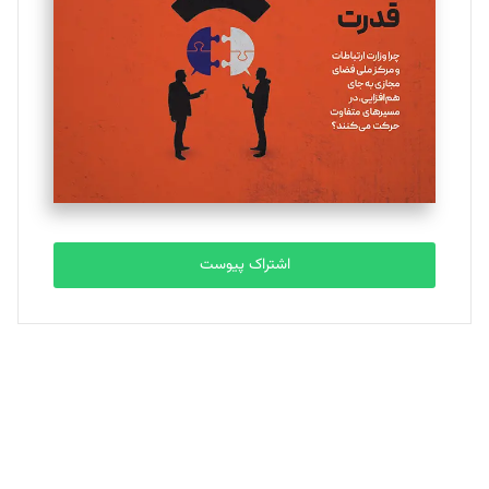
تحریریه
ملینا جعفری
تحریریه
مصطفی مسجدی آرانی
تحریریه
اشتراک پیوست
بابک نقاش
تحریریه