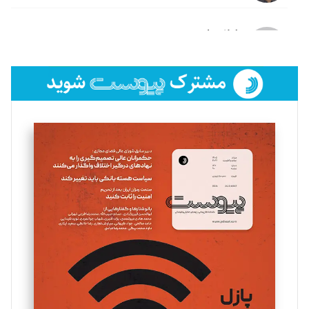
لیلا حنارود
تحریریه
فائزه فتحی رستمی
تحریریه
سروش کرمیان
تحریریه
مینا پاکدل
تحریریه
یسنا امان‌پور