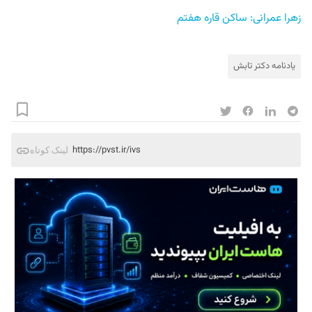
زهرا عمرانی: ساکن قاره هفتم
یادنامه دکتر تابش
https://pvst.ir/ivs
لینک کوتاه