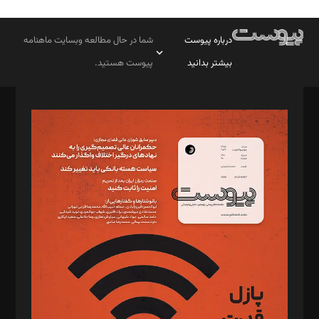
درباره پیوست
شما در حال مطالعه وبسایت ماهنامه
بیشتر بدانید
پیوست هستید.
صاحب امتیاز: موسسه پرسش (پویندگان راز ستاره شمال)
مدیر مسئول: محمدباقر اثنی‌عشری
سردبیر: مهرک محمودی
دبیر تحریریه: میثم قاسمی
د‌بیر ناداستان: سمانه سمیع
د‌بیر خدمت و تجارت: ابوالفضل رجبی
د‌بیر حقوق فناوری: حسام‌الدین ایپکچی
د‌بیر پیوست جهان: مینا پاکدل
د‌بیر تحریریه آنلاین: بابک نقاش
تحریریه‌: مجتبی محمود‌ی، آرش برهمند، یسنا امان‌پور، سروش کرمیان،
مصطفی مسجدی آرانی، ابوالفضل رجبی، زهرا فکرانه، فائزه فتحی
رستمی،مصطفی باستان