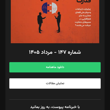
ویرایش: نگار استاد‌‌آقا
طراح یونیفرم: مجید توکلی
فیلمبرداری و عکاسی: امیر شفیعی، مانی لطفی زاده
گرافیک و صفحه‌آرایی: سید‌سبحان‌علی ثابت
مد‌یر توسعه تجاری: کامبیز برید‌
امور مالی: شاپور رهبری، محمد‌ کاظمی‌نیا
امور اد‌اری: راضیه محمود‌ی
شماره ۱۴۷ - مرداد ۱۴۰۵
مرکز تماس: ۰۲۱۴۲۸۲۴۰۰۰
آگهی و مشترکین: ۰۹۱۹۹۹۹۰۴۵۴
دانلود ماهنامه
نمایش مقالات
با خبرنامه پیوست، به روز بمانید