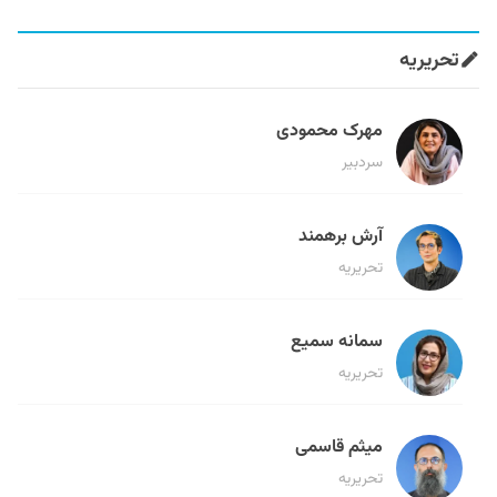
تحریریه
مهرک محمودی
سردبیر
آرش برهمند
تحریریه
سمانه سمیع
تحریریه
میثم قاسمی
تحریریه