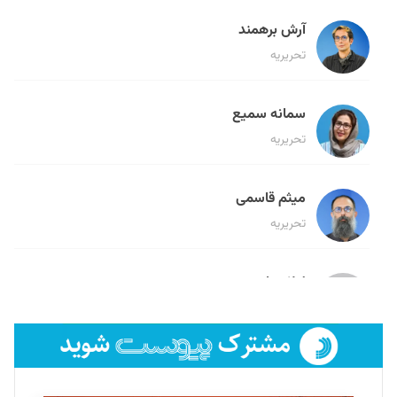
آرش برهمند
تحریریه
سمانه سمیع
تحریریه
میثم قاسمی
تحریریه
لیلا حنارود
تحریریه
فائزه فتحی رستمی
تحریریه