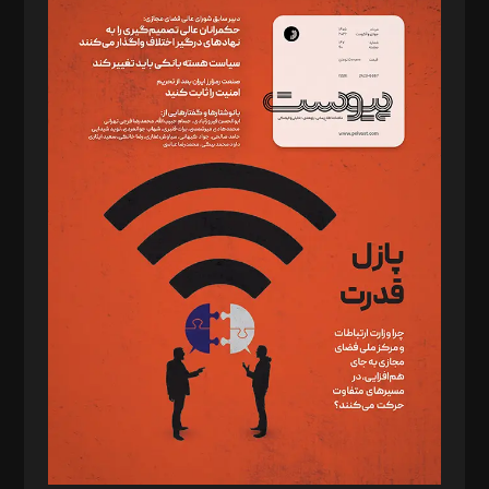
سردبیر: مهرک محمودی
دبیر تحریریه: میثم قاسمی
د‌بیر ناداستان: سمانه سمیع
د‌بیر خدمت و تجارت: ابوالفضل رجبی
د‌بیر حقوق فناوری: حسام‌الدین ایپکچی
د‌بیر پیوست جهان: مینا پاکدل
د‌بیر تحریریه آنلاین: بابک نقاش
تحریریه‌: مجتبی محمود‌ی، آرش برهمند، یسنا امان‌پور، سروش کرمیان،
مصطفی مسجدی آرانی، ابوالفضل رجبی، زهرا فکرانه، فائزه فتحی
رستمی،مصطفی باستان
ویرایش: نگار استاد‌‌آقا
طراح یونیفرم: مجید توکلی
فیلمبرداری و عکاسی: امیر شفیعی، مانی لطفی زاده
گرافیک و صفحه‌آرایی: سید‌سبحان‌علی ثابت
مد‌یر توسعه تجاری: کامبیز برید‌
امور مالی: شاپور رهبری، محمد‌ کاظمی‌نیا