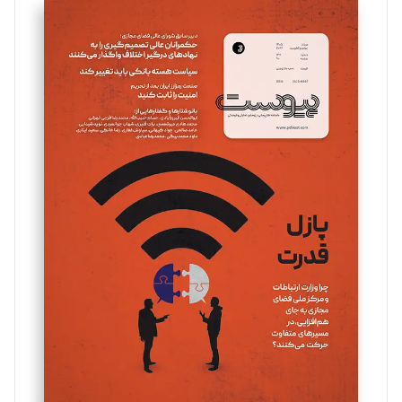
سروش کرمیان
تحریریه
مینا پاکدل
تحریریه
یسنا امان‌پور
تحریریه
ملینا جعفری
تحریریه
مصطفی مسجدی آرانی