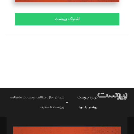
تحریریه
اشتراک پیوست
بابک نقاش
تحریریه
درباره پیوست
شما در حال مطالعه وبسایت ماهنامه
بیشتر بدانید
پیوست هستید.
صاحب امتیاز: موسسه پرسش (پویندگان راز ستاره شمال)
مدیر مسئول: محمدباقر اثنی‌عشری