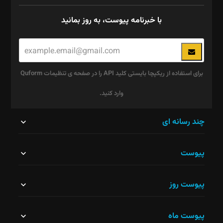
با خبرنامه پیوست، به روز بمانید
برای استفاده از ریکپچا بایستی کلید API را در صفحه ی تنظیمات Quform
وارد کنید.
این
چند رسانه ای
قسمت
پیوست
نباید
خالی
پیوست روز
رها
شود.
پیوست ماه