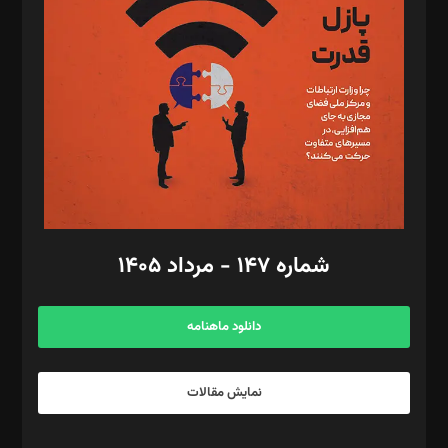
مصطفی مسجدی آرانی، ابوالفضل رجبی، زهرا فکرانه، فائزه فتحی
رستمی،مصطفی باستان
ویرایش: نگار استاد‌‌آقا
طراح یونیفرم: مجید توکلی
فیلمبرداری و عکاسی: امیر شفیعی، مانی لطفی زاده
گرافیک و صفحه‌آرایی: سید‌سبحان‌علی ثابت
مد‌یر توسعه تجاری: کامبیز برید‌
امور مالی: شاپور رهبری، محمد‌ کاظمی‌نیا
امور اد‌اری: راضیه محمود‌ی
شماره ۱۴۷ - مرداد ۱۴۰۵
مرکز تماس: ۰۲۱۴۲۸۲۴۰۰۰
آگهی و مشترکین: ۰۹۱۹۹۹۹۰۴۵۴
دانلود ماهنامه
نمایش مقالات