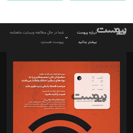
درباره پیوست
شما در حال مطالعه وبسایت ماهنامه
بیشتر بدانید
پیوست هستید.
صاحب امتیاز: موسسه پرسش (پویندگان راز ستاره شمال)
مدیر مسئول: محمدباقر اثنی‌عشری
سردبیر: مهرک محمودی
دبیر تحریریه: میثم قاسمی
د‌بیر ناداستان: سمانه سمیع
د‌بیر خدمت و تجارت: ابوالفضل رجبی
د‌بیر حقوق فناوری: حسام‌الدین ایپکچی
د‌بیر پیوست جهان: مینا پاکدل
د‌بیر تحریریه آنلاین: بابک نقاش
تحریریه‌: مجتبی محمود‌ی، آرش برهمند، یسنا امان‌پور، سروش کرمیان،