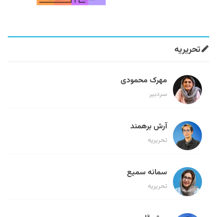
تحریریه
مهرک محمودی
سردبیر
آرش برهمند
تحریریه
سمانه سمیع
تحریریه