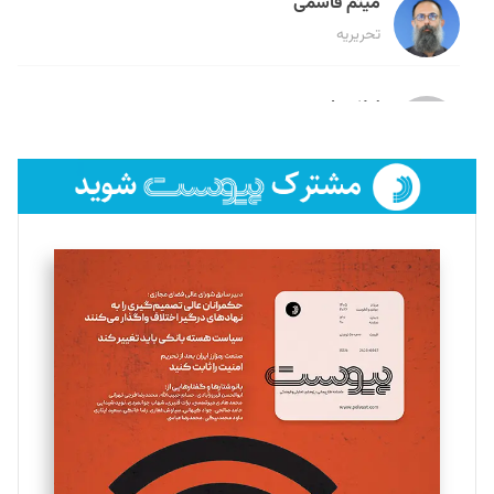
میثم قاسمی
تحریریه
لیلا حنارود
تحریریه
فائزه فتحی رستمی
تحریریه
سروش کرمیان
تحریریه
مینا پاکدل
تحریریه