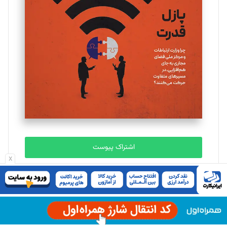
یسنا امان‌پور
تحریریه
ملینا جعفری
تحریریه
مصطفی مسجدی آرانی
تحریریه
اشتراک پیوست
x
بابک نقاش
تحریریه