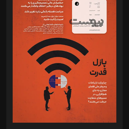
دبیر تحریریه: میثم قاسمی
د‌بیر ناداستان: سمانه سمیع
د‌بیر خدمت و تجارت: ابوالفضل رجبی
د‌بیر حقوق فناوری: حسام‌الدین ایپکچی
د‌بیر پیوست جهان: مینا پاکدل
د‌بیر تحریریه آنلاین: بابک نقاش
تحریریه‌: مجتبی محمود‌ی، آرش برهمند، یسنا امان‌پور، سروش کرمیان،
مصطفی مسجدی آرانی، ابوالفضل رجبی، زهرا فکرانه، فائزه فتحی
رستمی،مصطفی باستان
ویرایش: نگار استاد‌‌آقا
طراح یونیفرم: مجید توکلی
فیلمبرداری و عکاسی: امیر شفیعی، مانی لطفی زاده
گرافیک و صفحه‌آرایی: سید‌سبحان‌علی ثابت
مد‌یر توسعه تجاری: کامبیز برید‌
امور مالی: شاپور رهبری، محمد‌ کاظمی‌نیا
امور اد‌اری: راضیه محمود‌ی