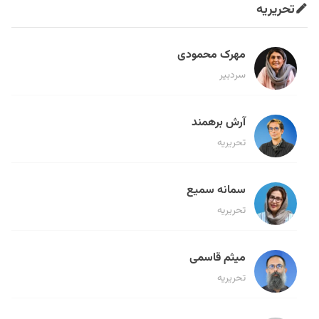
تحریریه
مهرک محمودی
سردبیر
آرش برهمند
تحریریه
سمانه سمیع
تحریریه
میثم قاسمی
تحریریه