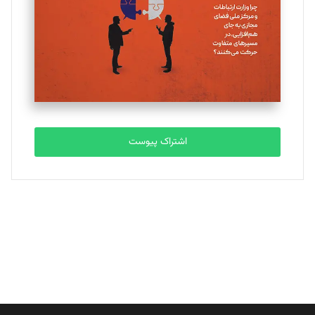
ملینا جعفری
تحریریه
مصطفی مسجدی آرانی
تحریریه
اشتراک پیوست
بابک نقاش
تحریریه