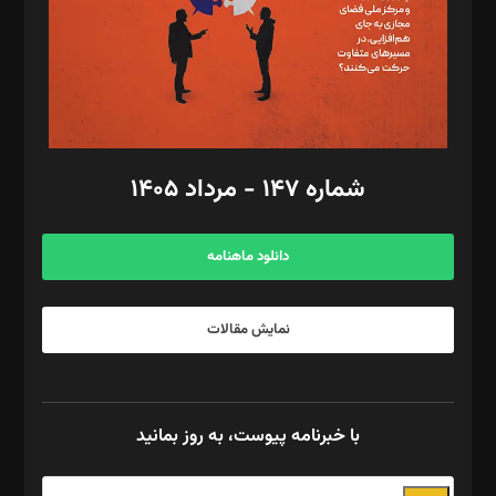
طراح یونیفرم: مجید توکلی
فیلمبرداری و عکاسی: امیر شفیعی، مانی لطفی زاده
گرافیک و صفحه‌آرایی: سید‌سبحان‌علی ثابت
مد‌یر توسعه تجاری: کامبیز برید‌
امور مالی: شاپور رهبری، محمد‌ کاظمی‌نیا
امور اد‌اری: راضیه محمود‌ی
شماره ۱۴۷ - مرداد ۱۴۰۵
مرکز تماس: ۰۲۱۴۲۸۲۴۰۰۰
آگهی و مشترکین: ۰۹۱۹۹۹۹۰۴۵۴
دانلود ماهنامه
نمایش مقالات
با خبرنامه پیوست، به روز بمانید