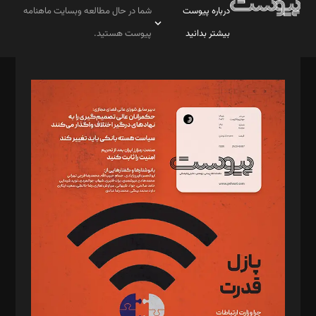
درباره پیوست
شما در حال مطالعه وبسایت ماهنامه
بیشتر بدانید
پیوست هستید.
صاحب امتیاز: موسسه پرسش (پویندگان راز ستاره شمال)
مدیر مسئول: محمدباقر اثنی‌عشری
سردبیر: مهرک محمودی
دبیر تحریریه: میثم قاسمی
د‌بیر ناداستان: سمانه سمیع
د‌بیر خدمت و تجارت: ابوالفضل رجبی
د‌بیر حقوق فناوری: حسام‌الدین ایپکچی
د‌بیر پیوست جهان: مینا پاکدل
د‌بیر تحریریه آنلاین: بابک نقاش
تحریریه‌: مجتبی محمود‌ی، آرش برهمند، یسنا امان‌پور، سروش کرمیان،
مصطفی مسجدی آرانی، ابوالفضل رجبی، زهرا فکرانه، فائزه فتحی
رستمی،مصطفی باستان
ویرایش: نگار استاد‌‌آقا