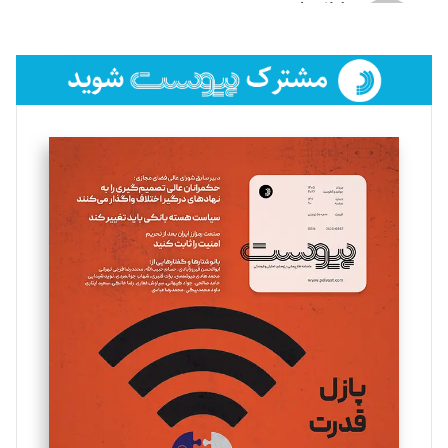
لیلا حنارود
تحریریه
فائزه فتحی رستمی
تحریریه
سروش کرمیان
تحریریه
مینا پاکدل
تحریریه
یسنا امان‌پور
تحریریه