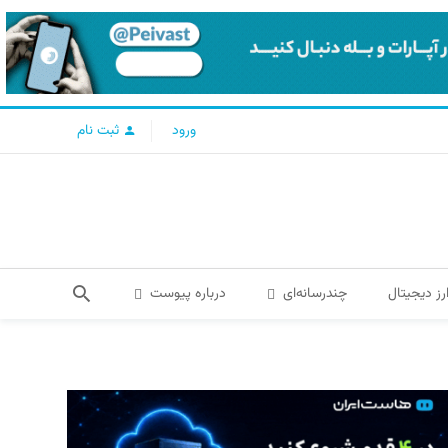
ورود
ثبت نام
رز دیجیتال
چندرسانه‌ای
درباره پیوست