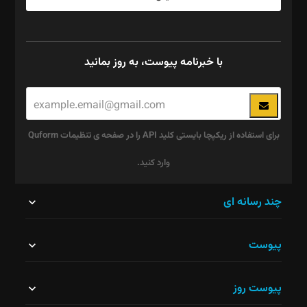
با خبرنامه پیوست، به روز بمانید
برای استفاده از ریکپچا بایستی کلید API را در صفحه ی تنظیمات Quform
وارد کنید.
این
چند رسانه ای
قسمت
پیوست
نباید
خالی
پیوست روز
رها