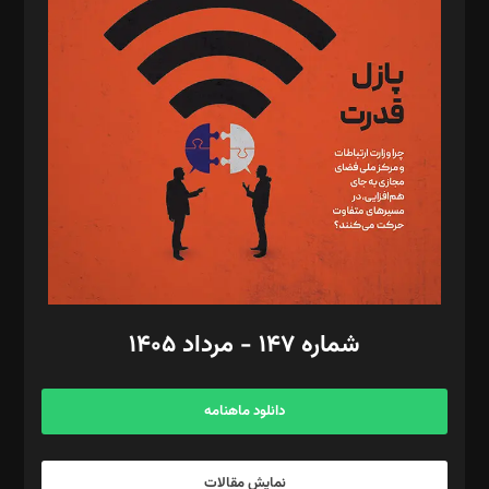
د‌بیر تحریریه آنلاین: بابک نقاش
تحریریه‌: مجتبی محمود‌ی، آرش برهمند، یسنا امان‌پور، سروش کرمیان،
مصطفی مسجدی آرانی، ابوالفضل رجبی، زهرا فکرانه، فائزه فتحی
رستمی،مصطفی باستان
ویرایش: نگار استاد‌‌آقا
طراح یونیفرم: مجید توکلی
فیلمبرداری و عکاسی: امیر شفیعی، مانی لطفی زاده
گرافیک و صفحه‌آرایی: سید‌سبحان‌علی ثابت
مد‌یر توسعه تجاری: کامبیز برید‌
امور مالی: شاپور رهبری، محمد‌ کاظمی‌نیا
امور اد‌اری: راضیه محمود‌ی
شماره ۱۴۷ - مرداد ۱۴۰۵
مرکز تماس: ۰۲۱۴۲۸۲۴۰۰۰
آگهی و مشترکین: ۰۹۱۹۹۹۹۰۴۵۴
دانلود ماهنامه
نمایش مقالات