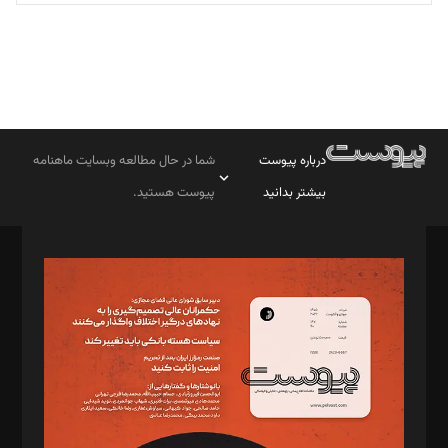
درباره پیوست
شما در حال مطالعه وبسایت ماهنامه
بیشتر بدانید
پیوست هستید.
صاحب امتیاز: موسسه پرسش (پویندگان راز ستاره شمال)
مدیر مسئول: محمدباقر اثنی‌عشری
سردبیر: مهرک محمودی
دبیر تحریریه: میثم قاسمی
د‌بیر ناداستان: سمانه سمیع
د‌بیر خدمت و تجارت: ابوالفضل رجبی
د‌بیر حقوق فناوری: حسام‌الدین ایپکچی
د‌بیر پیوست جهان: مینا پاکدل