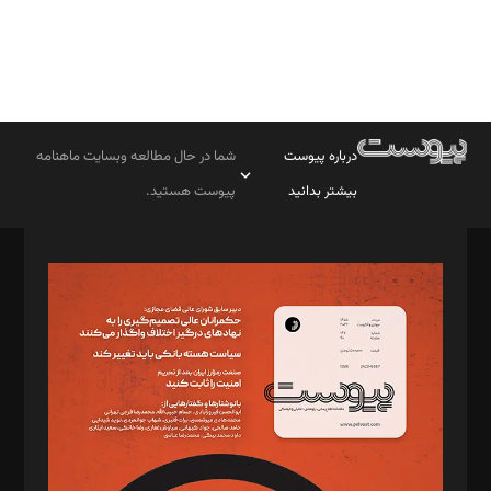
درباره پیوست
شما در حال مطالعه وبسایت ماهنامه
بیشتر بدانید
پیوست هستید.
صاحب امتیاز: موسسه پرسش (پویندگان راز ستاره شمال)
مدیر مسئول: محمدباقر اثنی‌عشری
سردبیر: مهرک محمودی
دبیر تحریریه: میثم قاسمی
د‌بیر ناداستان: سمانه سمیع
د‌بیر خدمت و تجارت: ابوالفضل رجبی
د‌بیر حقوق فناوری: حسام‌الدین ایپکچی
د‌بیر پیوست جهان: مینا پاکدل
د‌بیر تحریریه آنلاین: بابک نقاش