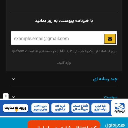
با خبرنامه پیوست، به روز بمانید
برای استفاده از ریکپچا بایستی کلید API را در صفحه ی تنظیمات Quform
وارد کنید.
این
چند رسانه ای
قسمت
x
پیوست
نباید
خالی
پیوست روز
رها