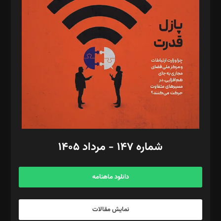
تحریریه‌: مجتبی محمود‌ی، آرش برهمند، یسنا امان‌پور، سروش کرمیان،
مصطفی مسجدی آرانی، ابوالفضل رجبی، زهرا فکرانه، فائزه فتحی
رستمی،مصطفی باستان
ویرایش: نگار استاد‌‌آقا
طراح یونیفرم: مجید توکلی
فیلمبرداری و عکاسی: امیر شفیعی، مانی لطفی زاده
گرافیک و صفحه‌آرایی: سید‌سبحان‌علی ثابت
مد‌یر توسعه تجاری: کامبیز برید‌
امور مالی: شاپور رهبری، محمد‌ کاظمی‌نیا
امور اد‌اری: راضیه محمود‌ی
شماره ۱۴۷ - مرداد ۱۴۰۵
مرکز تماس: ۰۲۱۴۲۸۲۴۰۰۰
آگهی و مشترکین: ۰۹۱۹۹۹۹۰۴۵۴
دانلود ماهنامه
نمایش مقالات