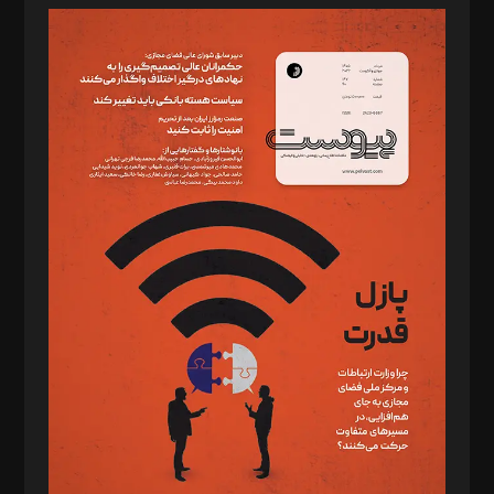
مدیر مسئول: محمدباقر اثنی‌عشری
سردبیر: مهرک محمودی
دبیر تحریریه: میثم قاسمی
د‌بیر ناداستان: سمانه سمیع
د‌بیر خدمت و تجارت: ابوالفضل رجبی
د‌بیر حقوق فناوری: حسام‌الدین ایپکچی
د‌بیر پیوست جهان: مینا پاکدل
د‌بیر تحریریه آنلاین: بابک نقاش
تحریریه‌: مجتبی محمود‌ی، آرش برهمند، یسنا امان‌پور، سروش کرمیان،
مصطفی مسجدی آرانی، ابوالفضل رجبی، زهرا فکرانه، فائزه فتحی
رستمی،مصطفی باستان
ویرایش: نگار استاد‌‌آقا
طراح یونیفرم: مجید توکلی
فیلمبرداری و عکاسی: امیر شفیعی، مانی لطفی زاده
گرافیک و صفحه‌آرایی: سید‌سبحان‌علی ثابت
مد‌یر توسعه تجاری: کامبیز برید‌