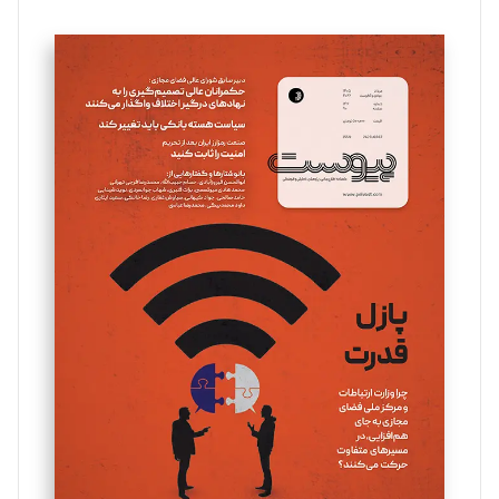
تحریریه
سروش کرمیان
تحریریه
مینا پاکدل
تحریریه
یسنا امان‌پور
تحریریه
ملینا جعفری
تحریریه