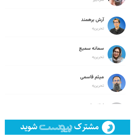
سردبیر
آرش برهمند
تحریریه
سمانه سمیع
تحریریه
میثم قاسمی
تحریریه
لیلا حنارود
تحریریه
فائزه فتحی رستمی