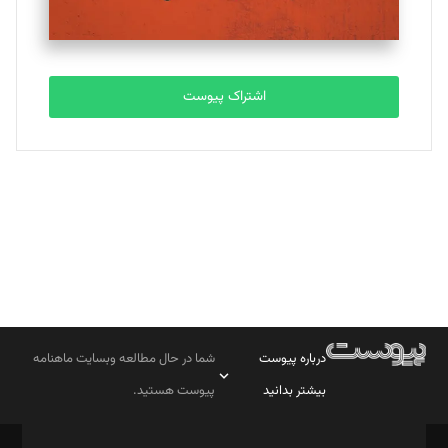
مصطفی مسجدی آرانی
تحریریه
اشتراک پیوست
بابک نقاش
تحریریه
درباره پیوست
شما در حال مطالعه وبسایت ماهنامه
بیشتر بدانید
پیوست هستید.
صاحب امتیاز: موسسه پرسش (پویندگان راز ستاره شمال)