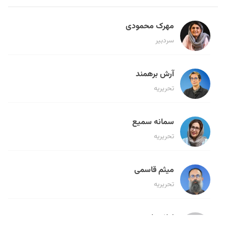
مهرک محمودی
سردبیر
آرش برهمند
تحریریه
سمانه سمیع
تحریریه
میثم قاسمی
تحریریه
لیلا حنارود