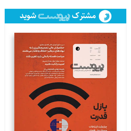
تحریریه
فائزه فتحی رستمی
تحریریه
سروش کرمیان
تحریریه
مینا پاکدل
تحریریه
یسنا امان‌پور
تحریریه