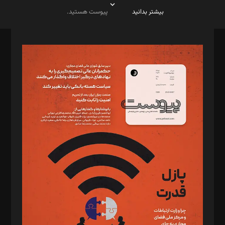
بیشتر بدانید
پیوست هستید.
صاحب امتیاز: موسسه پرسش (پویندگان راز ستاره شمال)
مدیر مسئول: محمدباقر اثنی‌عشری
سردبیر: مهرک محمودی
دبیر تحریریه: میثم قاسمی
د‌بیر ناداستان: سمانه سمیع
د‌بیر خدمت و تجارت: ابوالفضل رجبی
د‌بیر حقوق فناوری: حسام‌الدین ایپکچی
د‌بیر پیوست جهان: مینا پاکدل
د‌بیر تحریریه آنلاین: بابک نقاش
تحریریه‌: مجتبی محمود‌ی، آرش برهمند، یسنا امان‌پور، سروش کرمیان،
مصطفی مسجدی آرانی، ابوالفضل رجبی، زهرا فکرانه، فائزه فتحی
رستمی،مصطفی باستان
ویرایش: نگار استاد‌‌آقا
طراح یونیفرم: مجید توکلی