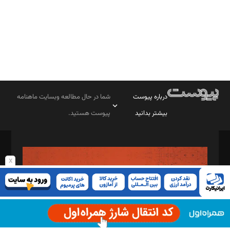
درباره پیوست
شما در حال مطالعه وبسایت ماهنامه
بیشتر بدانید
پیوست هستید.
صاحب امتیاز: موسسه پرسش (پویندگان راز ستاره شمال)
مدیر مسئول: محمدباقر اثنی‌عشری
x
سردبیر: مهرک محمودی
دبیر تحریریه: میثم قاسمی
د‌بیر ناداستان: سمانه سمیع
د‌بیر خدمت و تجارت: ابوالفضل رجبی
د‌بیر حقوق فناوری: حسام‌الدین ایپکچی