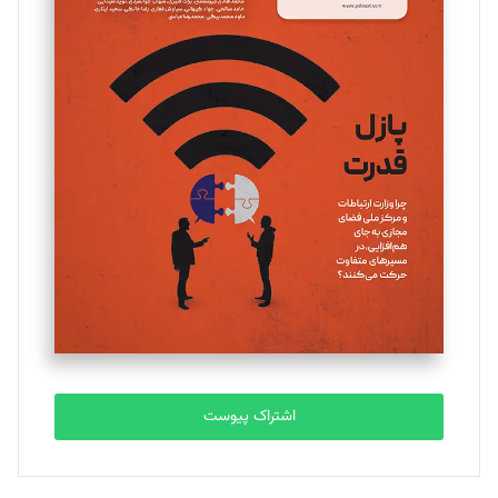
مینا پاکدل
تحریریه
یسنا امان‌پور
تحریریه
ملینا جعفری
تحریریه
مصطفی مسجدی آرانی
تحریریه
اشتراک پیوست
بابک نقاش
تحریریه