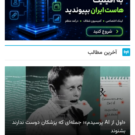
آخرین مطالب
«اول از AI پرسیدم»؛ جمله‌ای که پزشکان دوست ندارند
بشنوند