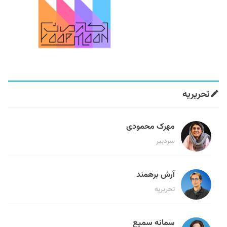
تحریریه
مهرک محمودی
سردبیر
آرش برهمند
تحریریه
سمانه سمیع