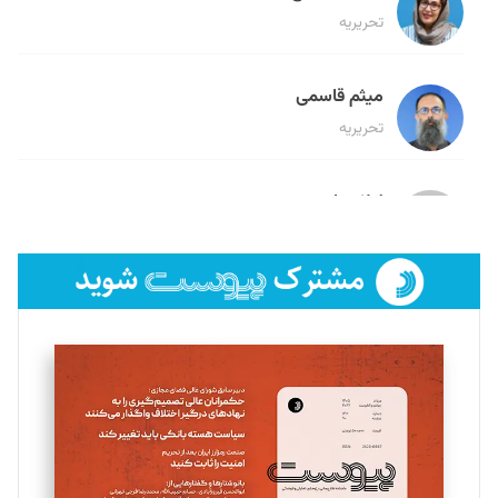
تحریریه
میثم قاسمی
تحریریه
لیلا حنارود
تحریریه
فائزه فتحی رستمی
تحریریه
سروش کرمیان
تحریریه