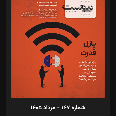
د‌بیر ناداستان: سمانه سمیع
د‌بیر خدمت و تجارت: ابوالفضل رجبی
د‌بیر حقوق فناوری: حسام‌الدین ایپکچی
د‌بیر پیوست جهان: مینا پاکدل
د‌بیر تحریریه آنلاین: بابک نقاش
تحریریه‌: مجتبی محمود‌ی، آرش برهمند، یسنا امان‌پور، سروش کرمیان،
مصطفی مسجدی آرانی، ابوالفضل رجبی، زهرا فکرانه، فائزه فتحی
رستمی،مصطفی باستان
ویرایش: نگار استاد‌‌آقا
طراح یونیفرم: مجید توکلی
فیلمبرداری و عکاسی: امیر شفیعی، مانی لطفی زاده
گرافیک و صفحه‌آرایی: سید‌سبحان‌علی ثابت
مد‌یر توسعه تجاری: کامبیز برید‌
امور مالی: شاپور رهبری، محمد‌ کاظمی‌نیا
امور اد‌اری: راضیه محمود‌ی
شماره ۱۴۷ - مرداد ۱۴۰۵
مرکز تماس: ۰۲۱۴۲۸۲۴۰۰۰