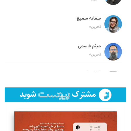
سمانه سمیع
تحریریه
میثم قاسمی
تحریریه
لیلا حنارود
تحریریه
فائزه فتحی رستمی
تحریریه
سروش کرمیان