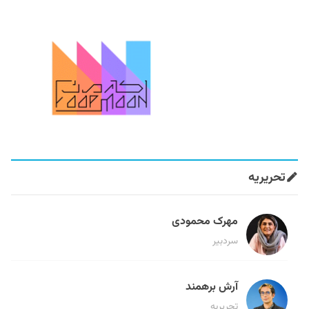
تحریریه
مهرک محمودی
سردبیر
آرش برهمند
تحریریه