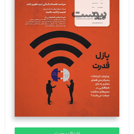
تحریریه
مینا پاکدل
تحریریه
یسنا امان‌پور
تحریریه
ملینا جعفری
تحریریه
مصطفی مسجدی آرانی
تحریریه
اشتراک پیوست