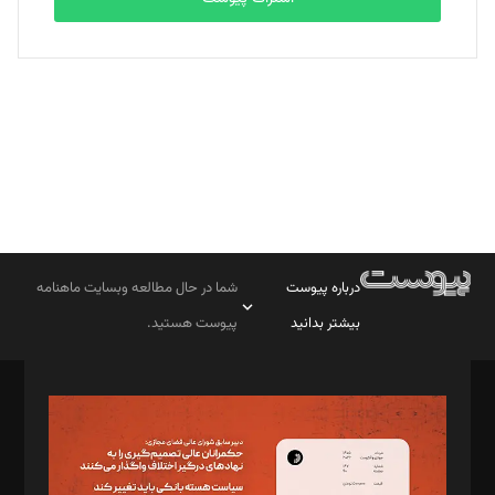
بابک نقاش
تحریریه
درباره پیوست
شما در حال مطالعه وبسایت ماهنامه
بیشتر بدانید
پیوست هستید.
صاحب امتیاز: موسسه پرسش (پویندگان راز ستاره شمال)
مدیر مسئول: محمدباقر اثنی‌عشری
سردبیر: مهرک محمودی
دبیر تحریریه: میثم قاسمی