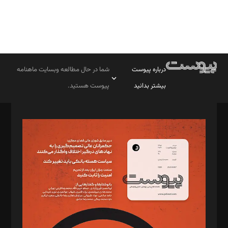
درباره پیوست
شما در حال مطالعه وبسایت ماهنامه
بیشتر بدانید
پیوست هستید.
صاحب امتیاز: موسسه پرسش (پویندگان راز ستاره شمال)
مدیر مسئول: محمدباقر اثنی‌عشری
سردبیر: مهرک محمودی
دبیر تحریریه: میثم قاسمی
د‌بیر ناداستان: سمانه سمیع
د‌بیر خدمت و تجارت: ابوالفضل رجبی
د‌بیر حقوق فناوری: حسام‌الدین ایپکچی
د‌بیر پیوست جهان: مینا پاکدل
د‌بیر تحریریه آنلاین: بابک نقاش