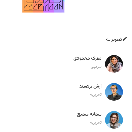
تحریریه
مهرک محمودی
سردبیر
آرش برهمند
تحریریه
سمانه سمیع
تحریریه