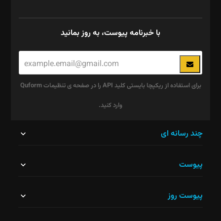
با خبرنامه پیوست، به روز بمانید
برای استفاده از ریکپچا بایستی کلید API را در صفحه ی تنظیمات Quform
وارد کنید.
این
چند رسانه ای
قسمت
پیوست
نباید
خالی
پیوست روز
رها