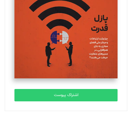
یسنا امان‌پور
تحریریه
ملینا جعفری
تحریریه
مصطفی مسجدی آرانی
تحریریه
اشتراک پیوست
بابک نقاش
تحریریه