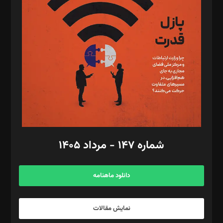
تحریریه‌: مجتبی محمود‌ی، آرش برهمند، یسنا امان‌پور، سروش کرمیان،
مصطفی مسجدی آرانی، ابوالفضل رجبی، زهرا فکرانه، فائزه فتحی
رستمی،مصطفی باستان
ویرایش: نگار استاد‌‌آقا
طراح یونیفرم: مجید توکلی
فیلمبرداری و عکاسی: امیر شفیعی، مانی لطفی زاده
گرافیک و صفحه‌آرایی: سید‌سبحان‌علی ثابت
مد‌یر توسعه تجاری: کامبیز برید‌
امور مالی: شاپور رهبری، محمد‌ کاظمی‌نیا
امور اد‌اری: راضیه محمود‌ی
شماره ۱۴۷ - مرداد ۱۴۰۵
مرکز تماس: ۰۲۱۴۲۸۲۴۰۰۰
آگهی و مشترکین: ۰۹۱۹۹۹۹۰۴۵۴
دانلود ماهنامه
نمایش مقالات