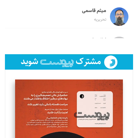
میثم قاسمی
تحریریه
لیلا حنارود
تحریریه
فائزه فتحی رستمی
تحریریه
سروش کرمیان
تحریریه
مینا پاکدل
تحریریه