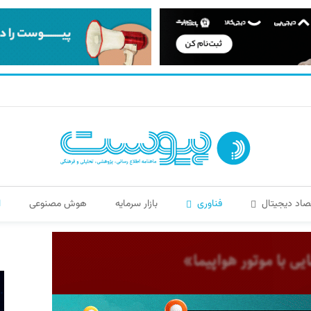
صاد دیجیتال
فناوری
بازار سرمایه
هوش مصنوعی
ا