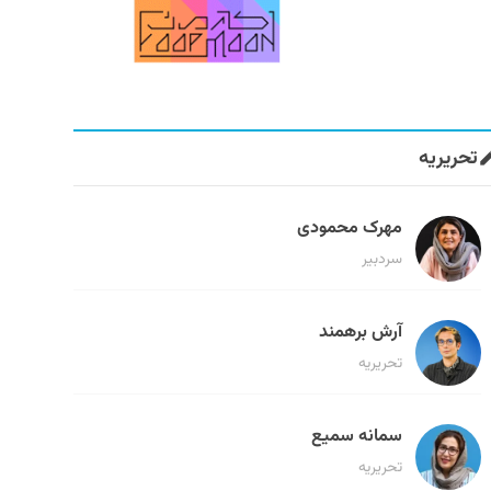
تحریریه
مهرک محمودی
سردبیر
آرش برهمند
تحریریه
سمانه سمیع
تحریریه