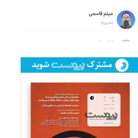
میثم قاسمی
تحریریه
لیلا حنارود
تحریریه
فائزه فتحی رستمی
تحریریه
سروش کرمیان
تحریریه
مینا پاکدل