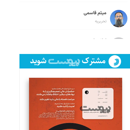
میثم قاسمی
تحریریه
لیلا حنارود
تحریریه
فائزه فتحی رستمی
تحریریه
سروش کرمیان
تحریریه
مینا پاکدل