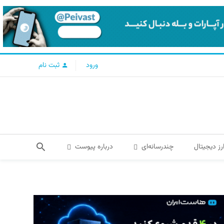
ورود
ثبت نام
رز دیجیتال
چندرسانه‌ای
درباره پیوست