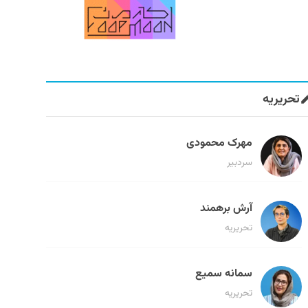
تحریریه
مهرک محمودی
سردبیر
آرش برهمند
تحریریه
سمانه سمیع
تحریریه