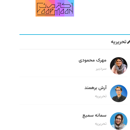
تحریریه
مهرک محمودی
سردبیر
آرش برهمند
تحریریه
سمانه سمیع
تحریریه