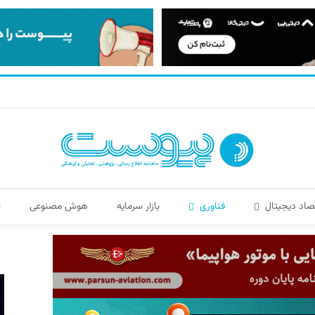
صاد دیجیتال
فناوری
بازار سرمایه
هوش مصنوعی
ا