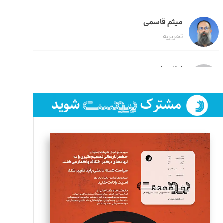
میثم قاسمی
تحریریه
لیلا حنارود
تحریریه
فائزه فتحی رستمی
تحریریه
سروش کرمیان
تحریریه
مینا پاکدل