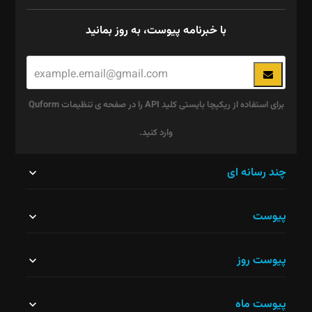
با خبرنامه پیوست، به روز بمانید
برای استفاده از ریکپچا بایستی کلید API را در صفحه ی تنظیمات Quform
وارد کنید.
این
چند رسانه ای
قسمت
پیوست
نباید
خالی
پیوست روز
رها
شود.
پیوست ماه