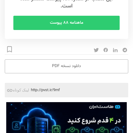
است.
ماهنامه ۸۸ پیوست
دانلود نسخه PDF
http://pvst.ir/9mf
لینک کوتاه