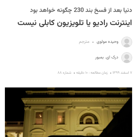
دنیا بعد از فسخ بند 230 چگونه خواهد بود
اینترنت رادیو یا تلویزیون کابلی نیست
وحیده مولوی
مترجم
S
درک ای. بمبور
۷ اسفند ۱۳۹۹
زمان مطالعه : ۱۰ دقیقه
شماره ۸۸