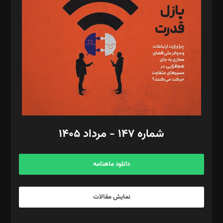
مصطفی مسجدی آرانی، ابوالفضل رجبی، زهرا فکرانه، فائزه فتحی
رستمی،مصطفی باستان
ویرایش: نگار استاد‌‌آقا
طراح یونیفرم: مجید توکلی
فیلمبرداری و عکاسی: امیر شفیعی، مانی لطفی زاده
گرافیک و صفحه‌آرایی: سید‌سبحان‌علی ثابت
مد‌یر توسعه تجاری: کامبیز برید‌
امور مالی: شاپور رهبری، محمد‌ کاظمی‌نیا
امور اد‌اری: راضیه محمود‌ی
شماره ۱۴۷ - مرداد ۱۴۰۵
مرکز تماس: ۰۲۱۴۲۸۲۴۰۰۰
آگهی و مشترکین: ۰۹۱۹۹۹۹۰۴۵۴
دانلود ماهنامه
نمایش مقالات