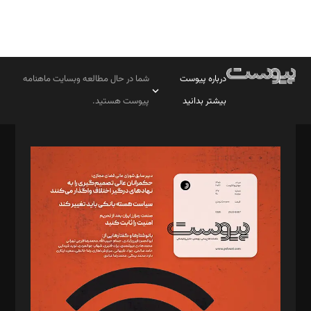
درباره پیوست
شما در حال مطالعه وبسایت ماهنامه
بیشتر بدانید
پیوست هستید.
صاحب امتیاز: موسسه پرسش (پویندگان راز ستاره شمال)
مدیر مسئول: محمدباقر اثنی‌عشری
سردبیر: مهرک محمودی
دبیر تحریریه: میثم قاسمی
د‌بیر ناداستان: سمانه سمیع
د‌بیر خدمت و تجارت: ابوالفضل رجبی
د‌بیر حقوق فناوری: حسام‌الدین ایپکچی
د‌بیر پیوست جهان: مینا پاکدل
د‌بیر تحریریه آنلاین: بابک نقاش
تحریریه‌: مجتبی محمود‌ی، آرش برهمند، یسنا امان‌پور، سروش کرمیان،