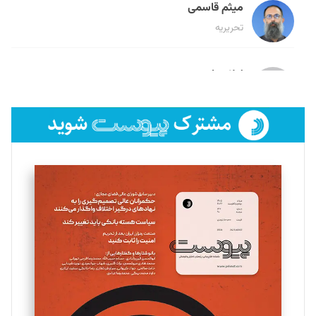
میثم قاسمی
تحریریه
لیلا حنارود
تحریریه
فائزه فتحی رستمی
تحریریه
سروش کرمیان
تحریریه
مینا پاکدل
تحریریه