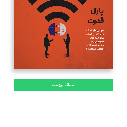
یسنا امان‌پور
تحریریه
ملینا جعفری
تحریریه
مصطفی مسجدی آرانی
تحریریه
اشتراک پیوست
بابک نقاش
تحریریه