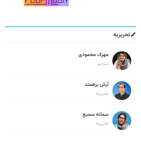
تحریریه
مهرک محمودی
سردبیر
آرش برهمند
تحریریه
سمانه سمیع
تحریریه