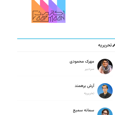
تحریریه
مهرک محمودی
سردبیر
آرش برهمند
تحریریه
سمانه سمیع