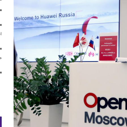
ایر
مص