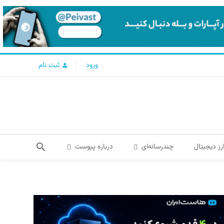
ورود
ثبت نام
رز دیجیتال
چندرسانه‌ای
درباره پیوست