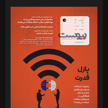
صاحب امتیاز: موسسه پرسش (پویندگان راز ستاره شمال)
مدیر مسئول: محمدباقر اثنی‌عشری
سردبیر: مهرک محمودی
دبیر تحریریه: میثم قاسمی
د‌بیر ناداستان: سمانه سمیع
د‌بیر خدمت و تجارت: ابوالفضل رجبی
د‌بیر حقوق فناوری: حسام‌الدین ایپکچی
د‌بیر پیوست جهان: مینا پاکدل
د‌بیر تحریریه آنلاین: بابک نقاش
تحریریه‌: مجتبی محمود‌ی، آرش برهمند، یسنا امان‌پور، سروش کرمیان،
مصطفی مسجدی آرانی، ابوالفضل رجبی، زهرا فکرانه، فائزه فتحی
رستمی،مصطفی باستان
ویرایش: نگار استاد‌‌آقا
طراح یونیفرم: مجید توکلی
فیلمبرداری و عکاسی: امیر شفیعی، مانی لطفی زاده
گرافیک و صفحه‌آرایی: سید‌سبحان‌علی ثابت