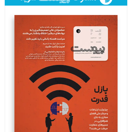
فائزه فتحی رستمی
تحریریه
سروش کرمیان
تحریریه
مینا پاکدل
تحریریه
یسنا امان‌پور
تحریریه
ملینا جعفری
تحریریه