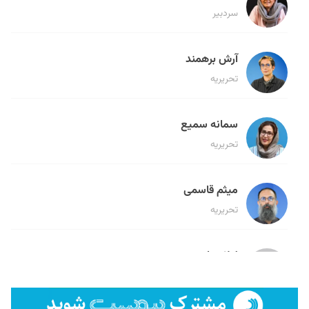
سردبیر
آرش برهمند
تحریریه
سمانه سمیع
تحریریه
میثم قاسمی
تحریریه
لیلا حنارود
تحریریه