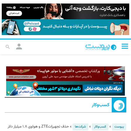
کسب‌و‌کار
»
»
»
حذف تجهیزاتZTE و هواوی ۱.۸ میلیار دلار
پیوست
کسب‌و‌کار
شرکت‌ها