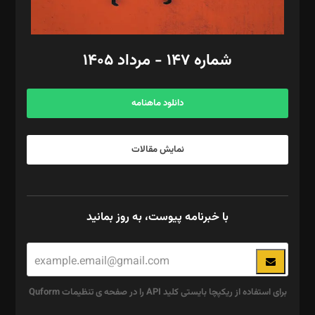
مد‌یر توسعه تجاری: کامبیز برید‌
امور مالی: شاپور رهبری، محمد‌ کاظمی‌نیا
امور اد‌اری: راضیه محمود‌ی
شماره ۱۴۷ - مرداد ۱۴۰۵
مرکز تماس: ۰۲۱۴۲۸۲۴۰۰۰
آگهی و مشترکین: ۰۹۱۹۹۹۹۰۴۵۴
دانلود ماهنامه
نمایش مقالات
با خبرنامه پیوست، به روز بمانید
برای استفاده از ریکپچا بایستی کلید API را در صفحه ی تنظیمات Quform