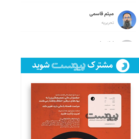
میثم قاسمی
تحریریه
لیلا حنارود
تحریریه
فائزه فتحی رستمی
تحریریه
سروش کرمیان
تحریریه
مینا پاکدل