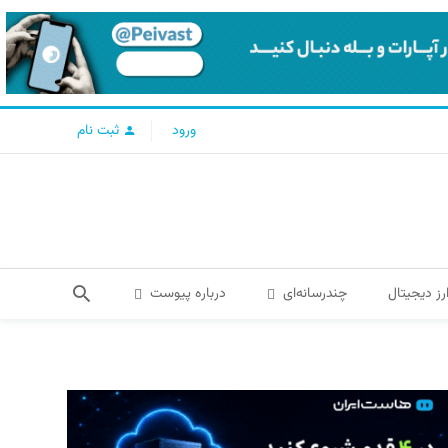
ورود
ثبت نام
رز دیجیتال
چندرسانه‌ای
درباره پیوست