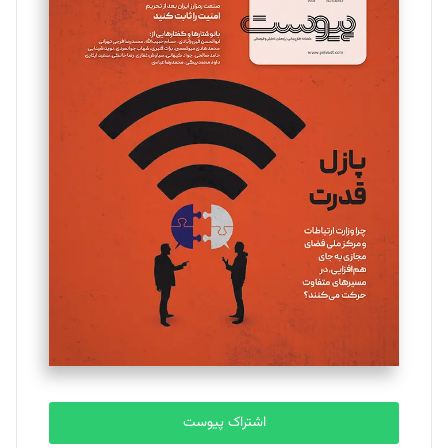
تحریریه
مینا پاکدل
تحریریه
یسنا امان‌پور
تحریریه
ملینا جعفری
تحریریه
مصطفی مسجدی آرانی
تحریریه
اشتراک پیوست
بابک نقاش