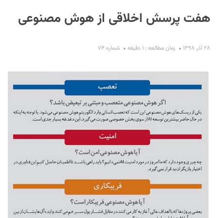
هفت پرسش اخلاقی از هوش مصنوعی
۲۸ آذر ۱۳۹۸
زمان مطالعه : ۱ دقیقه
شماره ۷۴
S