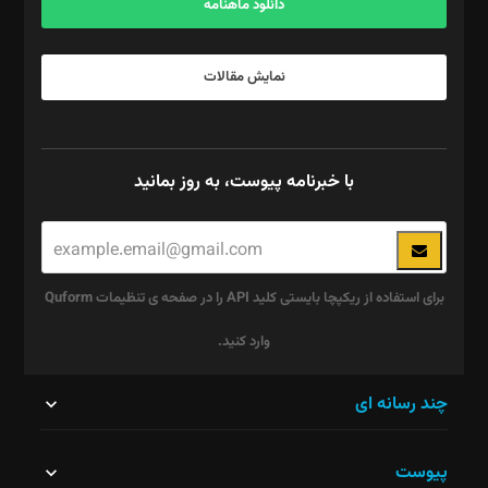
دانلود ماهنامه
نمایش مقالات
با خبرنامه پیوست، به روز بمانید
برای استفاده از ریکپچا بایستی کلید API را در صفحه ی تنظیمات Quform
وارد کنید.
این
چند رسانه ای
قسمت
پیوست
نباید