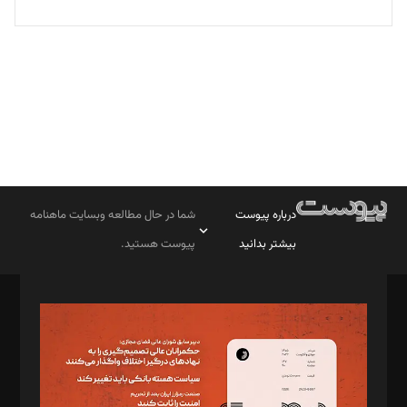
تحریریه
درباره پیوست
شما در حال مطالعه وبسایت ماهنامه
بیشتر بدانید
پیوست هستید.
صاحب امتیاز: موسسه پرسش (پویندگان راز ستاره شمال)
مدیر مسئول: محمدباقر اثنی‌عشری
سردبیر: مهرک محمودی
دبیر تحریریه: میثم قاسمی
د‌بیر ناداستان: سمانه سمیع