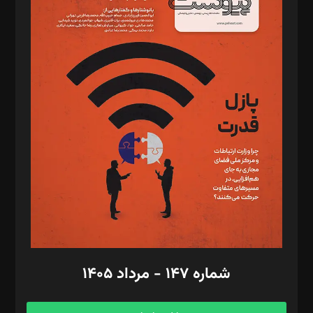
د‌بیر خدمت و تجارت: ابوالفضل رجبی
د‌بیر حقوق فناوری: حسام‌الدین ایپکچی
د‌بیر پیوست جهان: مینا پاکدل
د‌بیر تحریریه آنلاین: بابک نقاش
تحریریه‌: مجتبی محمود‌ی، آرش برهمند، یسنا امان‌پور، سروش کرمیان،
مصطفی مسجدی آرانی، ابوالفضل رجبی، زهرا فکرانه، فائزه فتحی
رستمی،مصطفی باستان
ویرایش: نگار استاد‌‌آقا
طراح یونیفرم: مجید توکلی
فیلمبرداری و عکاسی: امیر شفیعی، مانی لطفی زاده
گرافیک و صفحه‌آرایی: سید‌سبحان‌علی ثابت
مد‌یر توسعه تجاری: کامبیز برید‌
امور مالی: شاپور رهبری، محمد‌ کاظمی‌نیا
امور اد‌اری: راضیه محمود‌ی
شماره ۱۴۷ - مرداد ۱۴۰۵
مرکز تماس: ۰۲۱۴۲۸۲۴۰۰۰
آگهی و مشترکین: ۰۹۱۹۹۹۹۰۴۵۴