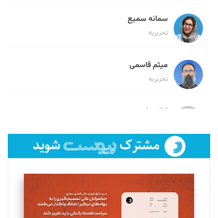
سمانه سمیع
تحریریه
میثم قاسمی
تحریریه
لیلا حنارود
تحریریه
فائزه فتحی رستمی
تحریریه
سروش کرمیان