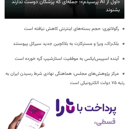
«اول از AI پرسیدم»؛ جمله‌ای که پزشکان دوست ندارند
بشنوند
رگولاتوری: حجم بسته‌های اینترنتی کاهش نیافته است
بلک‌راک، ویزا و مسترکارت به بلاکچین جدید سیرکل پیوستند
آینده اسپیس‌ایکس به موفقیت استارشیپ گره خورده است
مرکز پژوهش‌های مجلس: هماهنگی نهادی شرط رسیدن ایران به
رتبه ۷۵ دولت الکترونیکی است