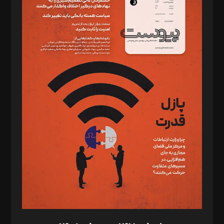
دبیر تحریریه: میثم قاسمی
د‌بیر ناداستان: سمانه سمیع
د‌بیر خدمت و تجارت: ابوالفضل رجبی
د‌بیر حقوق فناوری: حسام‌الدین ایپکچی
د‌بیر پیوست جهان: مینا پاکدل
د‌بیر تحریریه آنلاین: بابک نقاش
تحریریه‌: مجتبی محمود‌ی، آرش برهمند، یسنا امان‌پور، سروش کرمیان،
مصطفی مسجدی آرانی، ابوالفضل رجبی، زهرا فکرانه، فائزه فتحی
رستمی،مصطفی باستان
ویرایش: نگار استاد‌‌آقا
طراح یونیفرم: مجید توکلی
فیلمبرداری و عکاسی: امیر شفیعی، مانی لطفی زاده
گرافیک و صفحه‌آرایی: سید‌سبحان‌علی ثابت
مد‌یر توسعه تجاری: کامبیز برید‌
امور مالی: شاپور رهبری، محمد‌ کاظمی‌نیا
امور اد‌اری: راضیه محمود‌ی