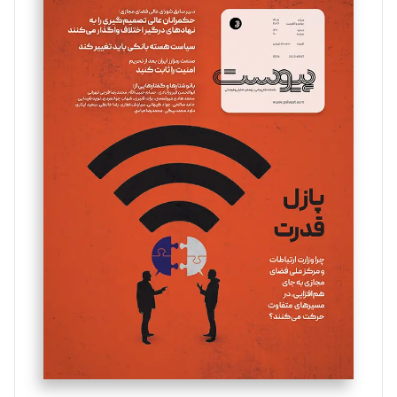
سروش کرمیان
تحریریه
مینا پاکدل
تحریریه
یسنا امان‌پور
تحریریه
ملینا جعفری
تحریریه
مصطفی مسجدی آرانی
تحریریه