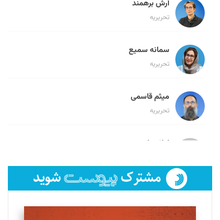
آرش برهمند
تحریریه
سمانه سمیع
تحریریه
میثم قاسمی
تحریریه
لیلا حنارود
تحریریه
فائزه فتحی رستمی
تحریریه