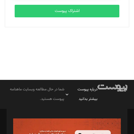
اشتراک پیوست
بابک نقاش
تحریریه
درباره پیوست
شما در حال مطالعه وبسایت ماهنامه
بیشتر بدانید
پیوست هستید.
صاحب امتیاز: موسسه پرسش (پویندگان راز ستاره شمال)
مدیر مسئول: محمدباقر اثنی‌عشری
سردبیر: مهرک محمودی