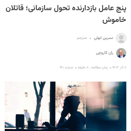
پنج عامل بازدارنده تحول سازمانی؛ قاتلان
خاموش
نسرین ابوئی
مترجم
ران کاروچی
S
۸ آذر ۱۴۰۴
زمان مطالعه : ۸ دقیقه
شماره ۱۴۰