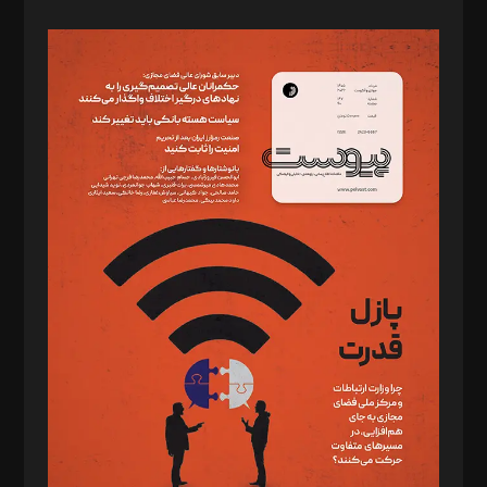
صاحب امتیاز: موسسه پرسش (پویندگان راز ستاره شمال)
مدیر مسئول: محمدباقر اثنی‌عشری
سردبیر: مهرک محمودی
دبیر تحریریه: میثم قاسمی
د‌بیر ناداستان: سمانه سمیع
د‌بیر خدمت و تجارت: ابوالفضل رجبی
د‌بیر حقوق فناوری: حسام‌الدین ایپکچی
د‌بیر پیوست جهان: مینا پاکدل
د‌بیر تحریریه آنلاین: بابک نقاش
تحریریه‌: مجتبی محمود‌ی، آرش برهمند، یسنا امان‌پور، سروش کرمیان،
مصطفی مسجدی آرانی، ابوالفضل رجبی، زهرا فکرانه، فائزه فتحی
رستمی،مصطفی باستان
ویرایش: نگار استاد‌‌آقا
طراح یونیفرم: مجید توکلی
فیلمبرداری و عکاسی: امیر شفیعی، مانی لطفی زاده
گرافیک و صفحه‌آرایی: سید‌سبحان‌علی ثابت