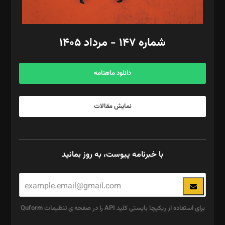
مد‌یر توسعه تجاری: کامبیز برید‌
امور مالی: شاپور رهبری، محمد‌ کاظمی‌نیا
امور اد‌اری: راضیه محمود‌ی
شماره ۱۴۷ - مرداد ۱۴۰۵
مرکز تماس: ۰۲۱۴۲۸۲۴۰۰۰
آگهی و مشترکین: ۰۹۱۹۹۹۹۰۴۵۴
دانلود ماهنامه
نمایش مقالات
با خبرنامه پیوست، به روز بمانید
برای استفاده از ریکپچا بایستی کلید API را در صفحه ی تنظیمات Quform