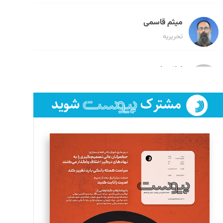
میثم قاسمی
تحریریه
لیلا حنارود
تحریریه
فائزه فتحی رستمی
تحریریه
سروش کرمیان
تحریریه
مینا پاکدل