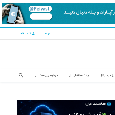
ورود
ثبت نام
رز دیجیتال
چندرسانه‌ای
درباره پیوست