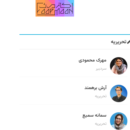
تحریریه
مهرک محمودی
سردبیر
آرش برهمند
تحریریه
سمانه سمیع
تحریریه