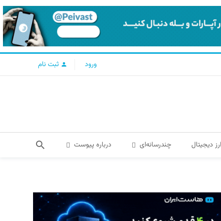
ورود
ثبت نام
رز دیجیتال
چندرسانه‌ای
درباره پیوست