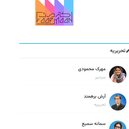
تحریریه
مهرک محمودی
سردبیر
آرش برهمند
تحریریه
سمانه سمیع