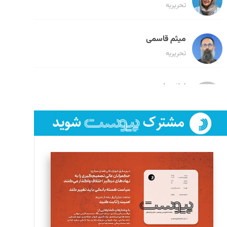
تحریریه
میثم قاسمی
تحریریه
لیلا حنارود
تحریریه
فائزه فتحی رستمی
تحریریه
سروش کرمیان
تحریریه