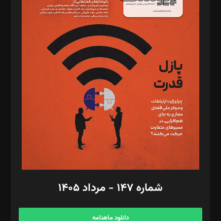
د‌بیر حقوق فناوری: حسام‌الدین ایپکچی
د‌بیر پیوست جهان: مینا پاکدل
د‌بیر تحریریه آنلاین: بابک نقاش
تحریریه‌: مجتبی محمود‌ی، آرش برهمند، یسنا امان‌پور، سروش کرمیان،
مصطفی مسجدی آرانی، ابوالفضل رجبی، زهرا فکرانه، فائزه فتحی
رستمی،مصطفی باستان
ویرایش: نگار استاد‌‌آقا
طراح یونیفرم: مجید توکلی
فیلمبرداری و عکاسی: امیر شفیعی، مانی لطفی زاده
گرافیک و صفحه‌آرایی: سید‌سبحان‌علی ثابت
مد‌یر توسعه تجاری: کامبیز برید‌
امور مالی: شاپور رهبری، محمد‌ کاظمی‌نیا
امور اد‌اری: راضیه محمود‌ی
شماره ۱۴۷ - مرداد ۱۴۰۵
مرکز تماس: ۰۲۱۴۲۸۲۴۰۰۰
آگهی و مشترکین: ۰۹۱۹۹۹۹۰۴۵۴
دانلود ماهنامه