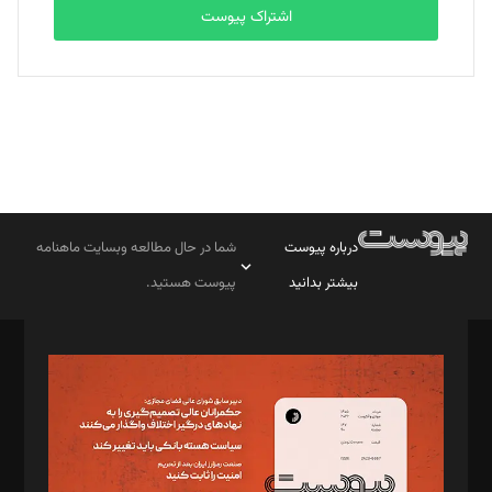
اشتراک پیوست
درباره پیوست
شما در حال مطالعه وبسایت ماهنامه
بیشتر بدانید
پیوست هستید.
صاحب امتیاز: موسسه پرسش (پویندگان راز ستاره شمال)
مدیر مسئول: محمدباقر اثنی‌عشری
سردبیر: مهرک محمودی
دبیر تحریریه: میثم قاسمی
د‌بیر ناداستان: سمانه سمیع
د‌بیر خدمت و تجارت: ابوالفضل رجبی