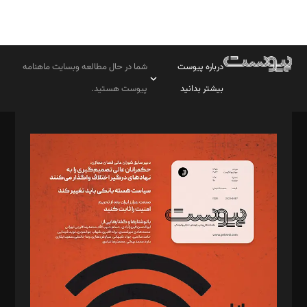
درباره پیوست
شما در حال مطالعه وبسایت ماهنامه
بیشتر بدانید
پیوست هستید.
صاحب امتیاز: موسسه پرسش (پویندگان راز ستاره شمال)
مدیر مسئول: محمدباقر اثنی‌عشری
سردبیر: مهرک محمودی
دبیر تحریریه: میثم قاسمی
د‌بیر ناداستان: سمانه سمیع
د‌بیر خدمت و تجارت: ابوالفضل رجبی
د‌بیر حقوق فناوری: حسام‌الدین ایپکچی
د‌بیر پیوست جهان: مینا پاکدل
د‌بیر تحریریه آنلاین: بابک نقاش
تحریریه‌: مجتبی محمود‌ی، آرش برهمند، یسنا امان‌پور، سروش کرمیان،