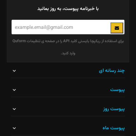
با خبرنامه پیوست، به روز بمانید
برای استفاده از ریکپچا بایستی کلید API را در صفحه ی تنظیمات Quform
وارد کنید.
این
چند رسانه ای
قسمت
پیوست
نباید
خالی
پیوست روز
رها
شود.
پیوست ماه