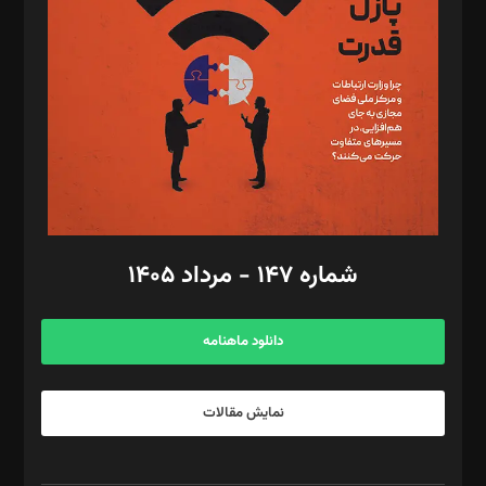
مصطفی مسجدی آرانی، ابوالفضل رجبی، زهرا فکرانه، فائزه فتحی
رستمی،مصطفی باستان
ویرایش: نگار استاد‌‌آقا
طراح یونیفرم: مجید توکلی
فیلمبرداری و عکاسی: امیر شفیعی، مانی لطفی زاده
گرافیک و صفحه‌آرایی: سید‌سبحان‌علی ثابت
مد‌یر توسعه تجاری: کامبیز برید‌
امور مالی: شاپور رهبری، محمد‌ کاظمی‌نیا
امور اد‌اری: راضیه محمود‌ی
شماره ۱۴۷ - مرداد ۱۴۰۵
مرکز تماس: ۰۲۱۴۲۸۲۴۰۰۰
آگهی و مشترکین: ۰۹۱۹۹۹۹۰۴۵۴
دانلود ماهنامه
نمایش مقالات