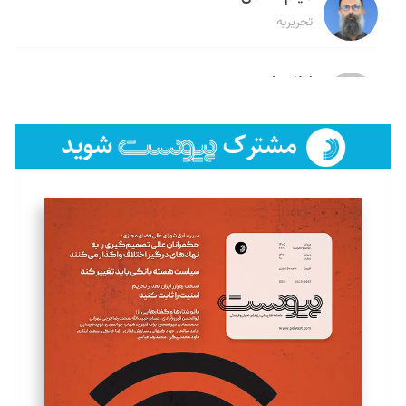
تحریریه
لیلا حنارود
تحریریه
فائزه فتحی رستمی
تحریریه
سروش کرمیان
تحریریه
مینا پاکدل
تحریریه