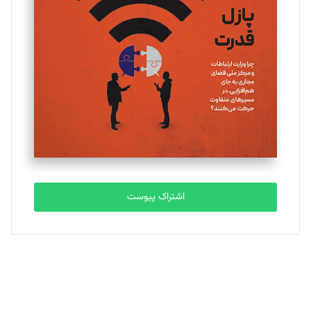
یسنا امان‌پور
تحریریه
ملینا جعفری
تحریریه
مصطفی مسجدی آرانی
تحریریه
اشتراک پیوست
بابک نقاش
تحریریه