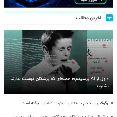
آخرین مطالب
«اول از AI پرسیدم»؛ جمله‌ای که پزشکان دوست ندارند
بشنوند
رگولاتوری: حجم بسته‌های اینترنتی کاهش نیافته است
بلک‌راک، ویزا و مسترکارت به بلاکچین جدید سیرکل پیوستند