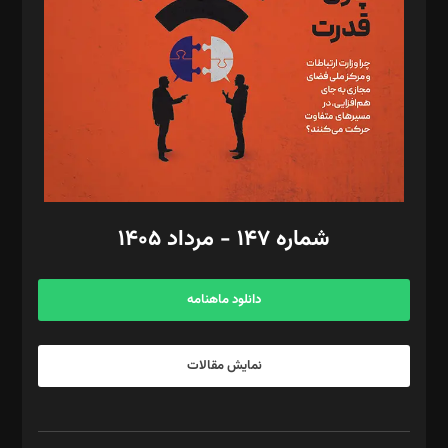
رستمی،مصطفی باستان
ویرایش: نگار استاد‌‌آقا
طراح یونیفرم: مجید توکلی
فیلمبرداری و عکاسی: امیر شفیعی، مانی لطفی زاده
گرافیک و صفحه‌آرایی: سید‌سبحان‌علی ثابت
مد‌یر توسعه تجاری: کامبیز برید‌
امور مالی: شاپور رهبری، محمد‌ کاظمی‌نیا
امور اد‌اری: راضیه محمود‌ی
شماره ۱۴۷ - مرداد ۱۴۰۵
مرکز تماس: ۰۲۱۴۲۸۲۴۰۰۰
آگهی و مشترکین: ۰۹۱۹۹۹۹۰۴۵۴
دانلود ماهنامه
نمایش مقالات