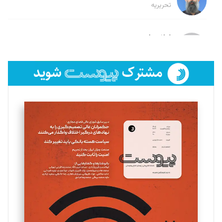
تحریریه
لیلا حنارود
تحریریه
فائزه فتحی رستمی
تحریریه
سروش کرمیان
تحریریه
مینا پاکدل
تحریریه