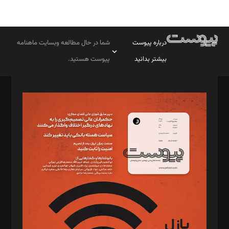
درباره پیوست
شما در حال مطالعه وبسایت ماهنامه
بیشتر بدانید
پیوست هستید.
صاحب امتیاز: موسسه پرسش (پویندگان راز ستاره شمال)
مدیر مسئول: محمدباقر اثنی‌عشری
سردبیر: مهرک محمودی
دبیر تحریریه: میثم قاسمی
د‌بیر ناداستان: سمانه سمیع
د‌بیر خدمت و تجارت: ابوالفضل رجبی
د‌بیر حقوق فناوری: حسام‌الدین ایپکچی
د‌بیر پیوست جهان: مینا پاکدل
د‌بیر تحریریه آنلاین: بابک نقاش
تحریریه‌: مجتبی محمود‌ی، آرش برهمند، یسنا امان‌پور، سروش کرمیان،
مصطفی مسجدی آرانی، ابوالفضل رجبی، زهرا فکرانه، فائزه فتحی