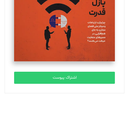
یسنا امان‌پور
تحریریه
ملینا جعفری
تحریریه
مصطفی مسجدی آرانی
تحریریه
اشتراک پیوست
بابک نقاش
تحریریه