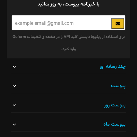
با خبرنامه پیوست، به روز بمانید
برای استفاده از ریکپچا بایستی کلید API را در صفحه ی تنظیمات Quform
وارد کنید.
این
چند رسانه ای
قسمت
پیوست
نباید
خالی
پیوست روز
رها
شود.
پیوست ماه