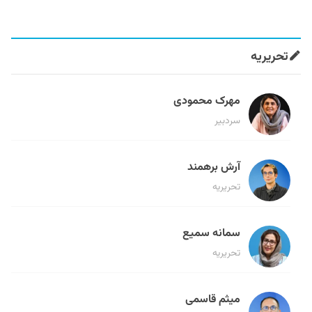
تحریریه
مهرک محمودی
سردبیر
آرش برهمند
تحریریه
سمانه سمیع
تحریریه
میثم قاسمی