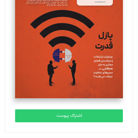
مینا پاکدل
تحریریه
یسنا امان‌پور
تحریریه
ملینا جعفری
تحریریه
مصطفی مسجدی آرانی
تحریریه
اشتراک پیوست
بابک نقاش
تحریریه