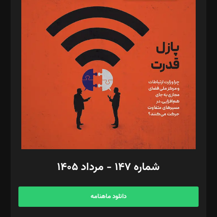
د‌بیر پیوست جهان: مینا پاکدل
د‌بیر تحریریه آنلاین: بابک نقاش
تحریریه‌: مجتبی محمود‌ی، آرش برهمند، یسنا امان‌پور، سروش کرمیان،
مصطفی مسجدی آرانی، ابوالفضل رجبی، زهرا فکرانه، فائزه فتحی
رستمی،مصطفی باستان
ویرایش: نگار استاد‌‌آقا
طراح یونیفرم: مجید توکلی
فیلمبرداری و عکاسی: امیر شفیعی، مانی لطفی زاده
گرافیک و صفحه‌آرایی: سید‌سبحان‌علی ثابت
مد‌یر توسعه تجاری: کامبیز برید‌
امور مالی: شاپور رهبری، محمد‌ کاظمی‌نیا
امور اد‌اری: راضیه محمود‌ی
شماره ۱۴۷ - مرداد ۱۴۰۵
مرکز تماس: ۰۲۱۴۲۸۲۴۰۰۰
آگهی و مشترکین: ۰۹۱۹۹۹۹۰۴۵۴
دانلود ماهنامه