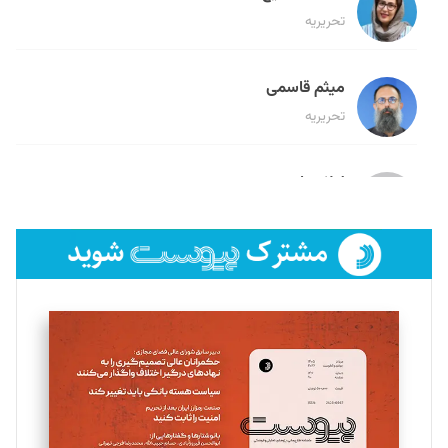
تحریریه
میثم قاسمی
تحریریه
لیلا حنارود
تحریریه
فائزه فتحی رستمی
تحریریه
سروش کرمیان
تحریریه