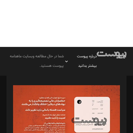
درباره پیوست
شما در حال مطالعه وبسایت ماهنامه
بیشتر بدانید
پیوست هستید.
صاحب امتیاز: موسسه پرسش (پویندگان راز ستاره شمال)
مدیر مسئول: محمدباقر اثنی‌عشری
سردبیر: مهرک محمودی
دبیر تحریریه: میثم قاسمی
د‌بیر ناداستان: سمانه سمیع
د‌بیر خدمت و تجارت: ابوالفضل رجبی
د‌بیر حقوق فناوری: حسام‌الدین ایپکچی