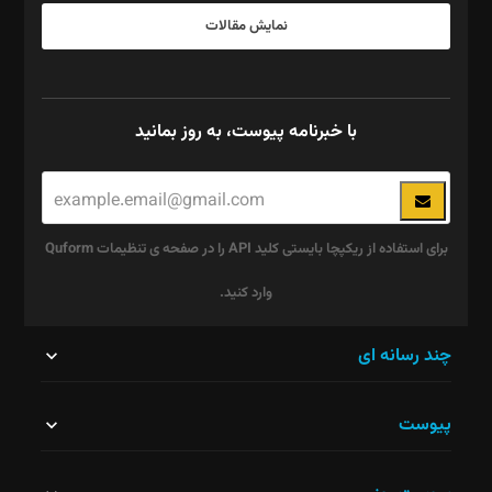
نمایش مقالات
با خبرنامه پیوست، به روز بمانید
برای استفاده از ریکپچا بایستی کلید API را در صفحه ی تنظیمات Quform
وارد کنید.
این
چند رسانه ای
قسمت
پیوست
نباید
خالی