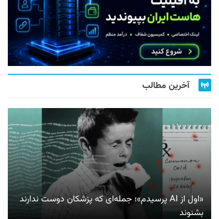
آخرین مطالب
«اول از AI پرسیدم»؛ جمله‌ای که پزشکان دوست ندارند
بشنوند