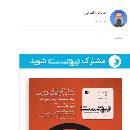
میثم قاسمی
تحریریه
لیلا حنارود
تحریریه
فائزه فتحی رستمی
تحریریه
سروش کرمیان
تحریریه
مینا پاکدل