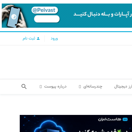
ورود
ثبت نام
رز دیجیتال
چندرسانه‌ای
درباره پیوست