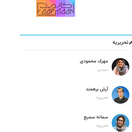
تحریریه
مهرک محمودی
سردبیر
آرش برهمند
تحریریه
سمانه سمیع
تحریریه