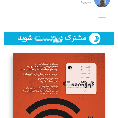
تحریریه
لیلا حنارود
تحریریه
فائزه فتحی رستمی
تحریریه
سروش کرمیان
تحریریه
مینا پاکدل
تحریریه