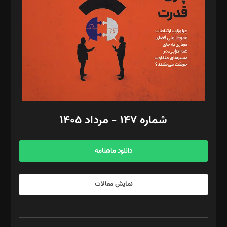
رستمی،مصطفی باستان
ویرایش: نگار استاد‌‌آقا
طراح یونیفرم: مجید توکلی
فیلمبرداری و عکاسی: امیر شفیعی، مانی لطفی زاده
گرافیک و صفحه‌آرایی: سید‌سبحان‌علی ثابت
مد‌یر توسعه تجاری: کامبیز برید‌
امور مالی: شاپور رهبری، محمد‌ کاظمی‌نیا
امور اد‌اری: راضیه محمود‌ی
شماره ۱۴۷ - مرداد ۱۴۰۵
مرکز تماس: ۰۲۱۴۲۸۲۴۰۰۰
آگهی و مشترکین: ۰۹۱۹۹۹۹۰۴۵۴
دانلود ماهنامه
نمایش مقالات