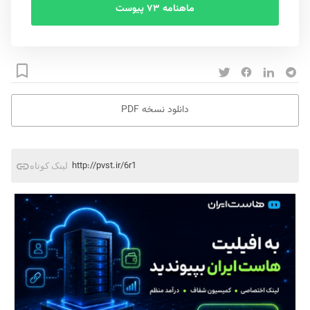
ماهنامه ۷۳ پیوست
دانلود نسخه PDF
http://pvst.ir/6r1
لینک کوتاه