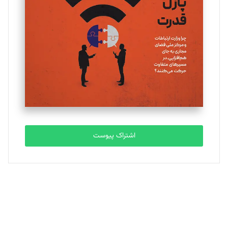
یسنا امان‌پور
تحریریه
ملینا جعفری
تحریریه
مصطفی مسجدی آرانی
تحریریه
اشتراک پیوست
بابک نقاش
تحریریه