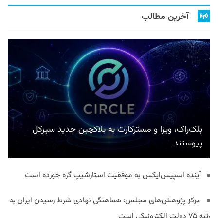
آخرین مطالب
بلک‌راک، ویزا و مسترکارت به بلاکچین جدید سیرکل
پیوستند
آینده اسپیس‌ایکس به موفقیت استارشیپ گره خورده است
مرکز پژوهش‌های مجلس: هماهنگی نهادی شرط رسیدن ایران به
رتبه ۷۵ دولت الکترونیکی است