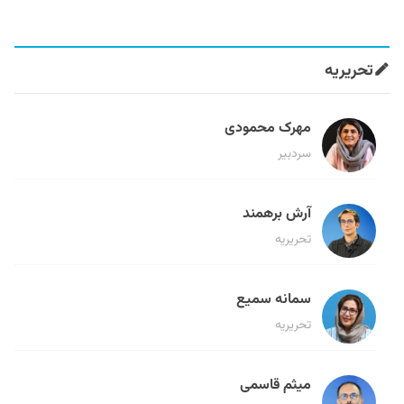
تحریریه
مهرک محمودی
سردبیر
آرش برهمند
تحریریه
سمانه سمیع
تحریریه
میثم قاسمی