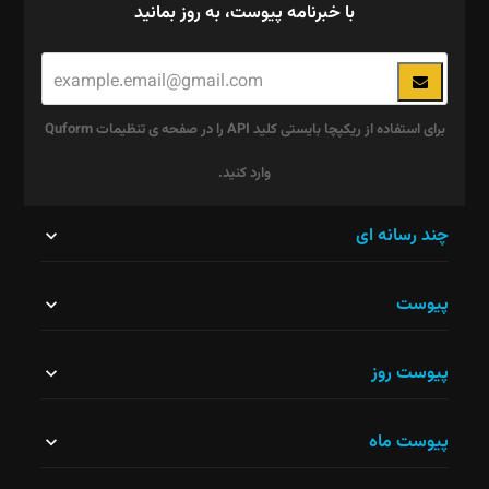
با خبرنامه پیوست، به روز بمانید
برای استفاده از ریکپچا بایستی کلید API را در صفحه ی تنظیمات Quform
وارد کنید.
این
چند رسانه ای
قسمت
پیوست
نباید
خالی
پیوست روز
رها
شود.
پیوست ماه