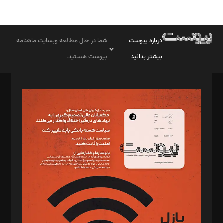
درباره پیوست
شما در حال مطالعه وبسایت ماهنامه
بیشتر بدانید
پیوست هستید.
صاحب امتیاز: موسسه پرسش (پویندگان راز ستاره شمال)
مدیر مسئول: محمدباقر اثنی‌عشری
سردبیر: مهرک محمودی
دبیر تحریریه: میثم قاسمی
د‌بیر ناداستان: سمانه سمیع
د‌بیر خدمت و تجارت: ابوالفضل رجبی
د‌بیر حقوق فناوری: حسام‌الدین ایپکچی
د‌بیر پیوست جهان: مینا پاکدل
د‌بیر تحریریه آنلاین: بابک نقاش
تحریریه‌: مجتبی محمود‌ی، آرش برهمند، یسنا امان‌پور، سروش کرمیان،
مصطفی مسجدی آرانی، ابوالفضل رجبی، زهرا فکرانه، فائزه فتحی