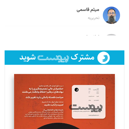
میثم قاسمی
تحریریه
لیلا حنارود
تحریریه
فائزه فتحی رستمی
تحریریه
سروش کرمیان
تحریریه
مینا پاکدل
تحریریه