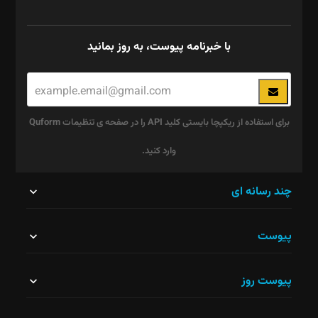
با خبرنامه پیوست، به روز بمانید
برای استفاده از ریکپچا بایستی کلید API را در صفحه ی تنظیمات Quform
وارد کنید.
این
چند رسانه ای
قسمت
پیوست
نباید
خالی
پیوست روز
رها