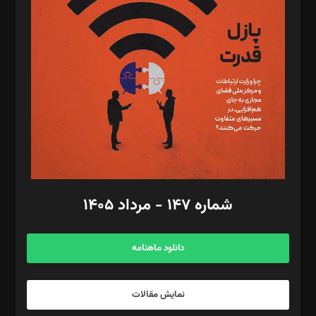
تحریریه‌: مجتبی محمود‌ی، آرش برهمند، یسنا امان‌پور، سروش کرمیان،
مصطفی مسجدی آرانی، ابوالفضل رجبی، زهرا فکرانه، فائزه فتحی
رستمی،مصطفی باستان
ویرایش: نگار استاد‌‌آقا
طراح یونیفرم: مجید توکلی
فیلمبرداری و عکاسی: امیر شفیعی، مانی لطفی زاده
گرافیک و صفحه‌آرایی: سید‌سبحان‌علی ثابت
مد‌یر توسعه تجاری: کامبیز برید‌
امور مالی: شاپور رهبری، محمد‌ کاظمی‌نیا
امور اد‌اری: راضیه محمود‌ی
شماره ۱۴۷ - مرداد ۱۴۰۵
مرکز تماس: ۰۲۱۴۲۸۲۴۰۰۰
آگهی و مشترکین: ۰۹۱۹۹۹۹۰۴۵۴
دانلود ماهنامه
نمایش مقالات