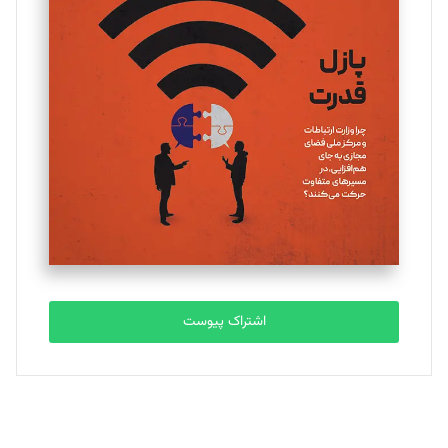
یسنا امان‌پور
تحریریه
ملینا جعفری
تحریریه
مصطفی مسجدی آرانی
تحریریه
اشتراک پیوست
بابک نقاش
تحریریه