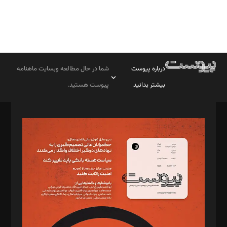
درباره پیوست
شما در حال مطالعه وبسایت ماهنامه
بیشتر بدانید
پیوست هستید.
صاحب امتیاز: موسسه پرسش (پویندگان راز ستاره شمال)
مدیر مسئول: محمدباقر اثنی‌عشری
سردبیر: مهرک محمودی
دبیر تحریریه: میثم قاسمی
د‌بیر ناداستان: سمانه سمیع
د‌بیر خدمت و تجارت: ابوالفضل رجبی
د‌بیر حقوق فناوری: حسام‌الدین ایپکچی
د‌بیر پیوست جهان: مینا پاکدل
د‌بیر تحریریه آنلاین: بابک نقاش