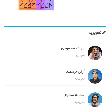
تحریریه
مهرک محمودی
سردبیر
آرش برهمند
تحریریه
سمانه سمیع
تحریریه