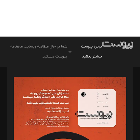
درباره پیوست
شما در حال مطالعه وبسایت ماهنامه
بیشتر بدانید
پیوست هستید.
صاحب امتیاز: موسسه پرسش (پویندگان راز ستاره شمال)
مدیر مسئول: محمدباقر اثنی‌عشری
سردبیر: مهرک محمودی
دبیر تحریریه: میثم قاسمی
د‌بیر ناداستان: سمانه سمیع
د‌بیر خدمت و تجارت: ابوالفضل رجبی
د‌بیر حقوق فناوری: حسام‌الدین ایپکچی
د‌بیر پیوست جهان: مینا پاکدل