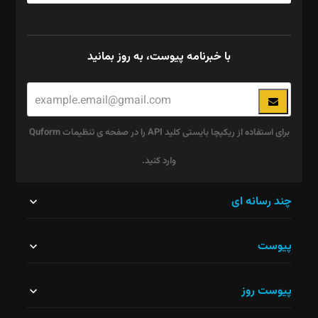
با خبرنامه پیوست، به روز بمانید
برای استفاده از ریکپچا بایستی کلید API را در صفحه ی تنظیمات Quform
وارد کنید.
این
چند رسانه ای
قسمت
پیوست
نباید
خالی
پیوست روز
رها