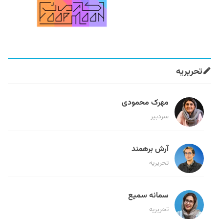
تحریریه
مهرک محمودی
سردبیر
آرش برهمند
تحریریه
سمانه سمیع
تحریریه