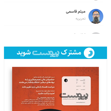
میثم قاسمی
تحریریه
لیلا حنارود
تحریریه
فائزه فتحی رستمی
تحریریه
سروش کرمیان
تحریریه
مینا پاکدل