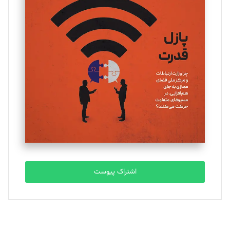
تحریریه
یسنا امان‌پور
تحریریه
ملینا جعفری
تحریریه
مصطفی مسجدی آرانی
تحریریه
اشتراک پیوست
بابک نقاش
تحریریه