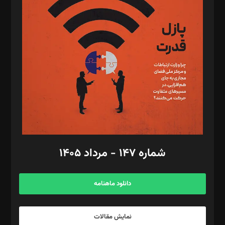
د‌بیر تحریریه آنلاین: بابک نقاش
تحریریه‌: مجتبی محمود‌ی، آرش برهمند، یسنا امان‌پور، سروش کرمیان،
مصطفی مسجدی آرانی، ابوالفضل رجبی، زهرا فکرانه، فائزه فتحی
رستمی،مصطفی باستان
ویرایش: نگار استاد‌‌آقا
طراح یونیفرم: مجید توکلی
فیلمبرداری و عکاسی: امیر شفیعی، مانی لطفی زاده
گرافیک و صفحه‌آرایی: سید‌سبحان‌علی ثابت
مد‌یر توسعه تجاری: کامبیز برید‌
امور مالی: شاپور رهبری، محمد‌ کاظمی‌نیا
امور اد‌اری: راضیه محمود‌ی
شماره ۱۴۷ - مرداد ۱۴۰۵
مرکز تماس: ۰۲۱۴۲۸۲۴۰۰۰
آگهی و مشترکین: ۰۹۱۹۹۹۹۰۴۵۴
دانلود ماهنامه
نمایش مقالات