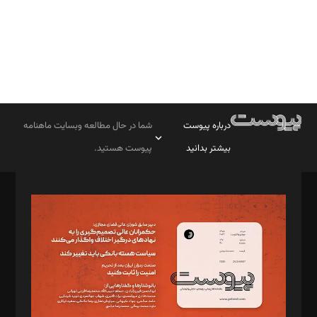
درباره پیوست
شما در حال مطالعه وبسایت ماهنامه
بیشتر بدانید
پیوست هستید.
صاحب امتیاز: موسسه پرسش (پویندگان راز ستاره شمال)
مدیر مسئول: محمدباقر اثنی‌عشری
سردبیر: مهرک محمودی
دبیر تحریریه: میثم قاسمی
د‌بیر ناداستان: سمانه سمیع
د‌بیر خدمت و تجارت: ابوالفضل رجبی
د‌بیر حقوق فناوری: حسام‌الدین ایپکچی