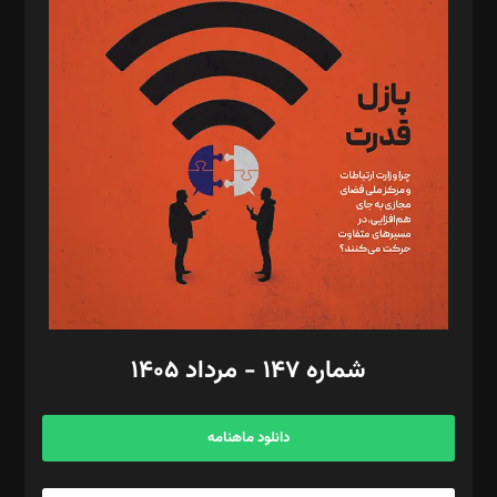
د‌بیر پیوست جهان: مینا پاکدل
د‌بیر تحریریه آنلاین: بابک نقاش
تحریریه‌: مجتبی محمود‌ی، آرش برهمند، یسنا امان‌پور، سروش کرمیان،
مصطفی مسجدی آرانی، ابوالفضل رجبی، زهرا فکرانه، فائزه فتحی
رستمی،مصطفی باستان
ویرایش: نگار استاد‌‌آقا
طراح یونیفرم: مجید توکلی
فیلمبرداری و عکاسی: امیر شفیعی، مانی لطفی زاده
گرافیک و صفحه‌آرایی: سید‌سبحان‌علی ثابت
مد‌یر توسعه تجاری: کامبیز برید‌
امور مالی: شاپور رهبری، محمد‌ کاظمی‌نیا
امور اد‌اری: راضیه محمود‌ی
شماره ۱۴۷ - مرداد ۱۴۰۵
مرکز تماس: ۰۲۱۴۲۸۲۴۰۰۰
آگهی و مشترکین: ۰۹۱۹۹۹۹۰۴۵۴
دانلود ماهنامه