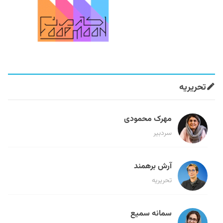
تحریریه
مهرک محمودی
سردبیر
آرش برهمند
تحریریه
سمانه سمیع