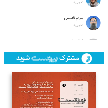
تحریریه
میثم قاسمی
تحریریه
لیلا حنارود
تحریریه
فائزه فتحی رستمی
تحریریه
سروش کرمیان
تحریریه