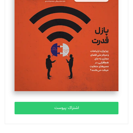
مینا پاکدل
تحریریه
یسنا امان‌پور
تحریریه
ملینا جعفری
تحریریه
مصطفی مسجدی آرانی
تحریریه
اشتراک پیوست
بابک نقاش
تحریریه