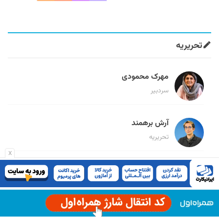
تحریریه
مهرک محمودی
سردبیر
آرش برهمند
تحریریه
x
سمانه سمیع
تحریریه
میثم قاسمی