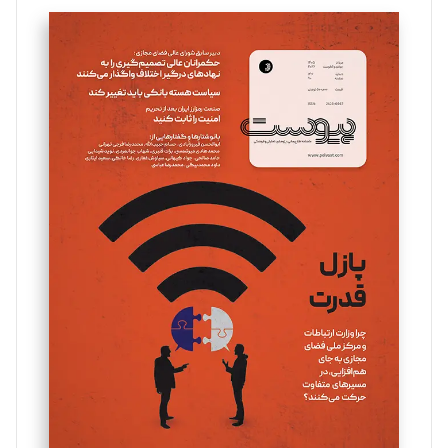
تحریریه
سروش کرمیان
تحریریه
مینا پاکدل
تحریریه
یسنا امان‌پور
تحریریه
ملینا جعفری
تحریریه