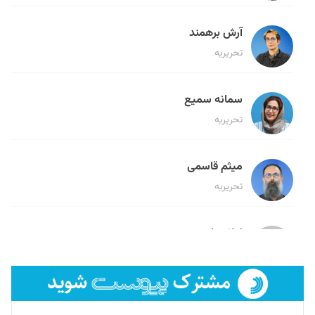
آرش برهمند
تحریریه
سمانه سمیع
تحریریه
میثم قاسمی
تحریریه
لیلا حنارود
تحریریه
فائزه فتحی رستمی