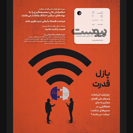
سردبیر: مهرک محمودی
دبیر تحریریه: میثم قاسمی
د‌بیر ناداستان: سمانه سمیع
د‌بیر خدمت و تجارت: ابوالفضل رجبی
د‌بیر حقوق فناوری: حسام‌الدین ایپکچی
د‌بیر پیوست جهان: مینا پاکدل
د‌بیر تحریریه آنلاین: بابک نقاش
تحریریه‌: مجتبی محمود‌ی، آرش برهمند، یسنا امان‌پور، سروش کرمیان،
مصطفی مسجدی آرانی، ابوالفضل رجبی، زهرا فکرانه، فائزه فتحی
رستمی،مصطفی باستان
ویرایش: نگار استاد‌‌آقا
طراح یونیفرم: مجید توکلی
فیلمبرداری و عکاسی: امیر شفیعی، مانی لطفی زاده
گرافیک و صفحه‌آرایی: سید‌سبحان‌علی ثابت
مد‌یر توسعه تجاری: کامبیز برید‌
امور مالی: شاپور رهبری، محمد‌ کاظمی‌نیا