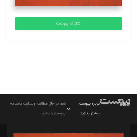
مصطفی مسجدی آرانی
تحریریه
اشتراک پیوست
بابک نقاش
تحریریه
درباره پیوست
شما در حال مطالعه وبسایت ماهنامه
بیشتر بدانید
پیوست هستید.
صاحب امتیاز: موسسه پرسش (پویندگان راز ستاره شمال)
مدیر مسئول: محمدباقر اثنی‌عشری