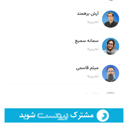
آرش برهمند
تحریریه
سمانه سمیع
تحریریه
میثم قاسمی
تحریریه
لیلا حنارود
تحریریه
فائزه فتحی رستمی