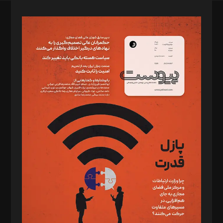
صاحب امتیاز: موسسه پرسش (پویندگان راز ستاره شمال)
مدیر مسئول: محمدباقر اثنی‌عشری
سردبیر: مهرک محمودی
دبیر تحریریه: میثم قاسمی
د‌بیر ناداستان: سمانه سمیع
د‌بیر خدمت و تجارت: ابوالفضل رجبی
د‌بیر حقوق فناوری: حسام‌الدین ایپکچی
د‌بیر پیوست جهان: مینا پاکدل
د‌بیر تحریریه آنلاین: بابک نقاش
تحریریه‌: مجتبی محمود‌ی، آرش برهمند، یسنا امان‌پور، سروش کرمیان،
مصطفی مسجدی آرانی، ابوالفضل رجبی، زهرا فکرانه، فائزه فتحی
رستمی،مصطفی باستان
ویرایش: نگار استاد‌‌آقا
طراح یونیفرم: مجید توکلی
فیلمبرداری و عکاسی: امیر شفیعی، مانی لطفی زاده
گرافیک و صفحه‌آرایی: سید‌سبحان‌علی ثابت