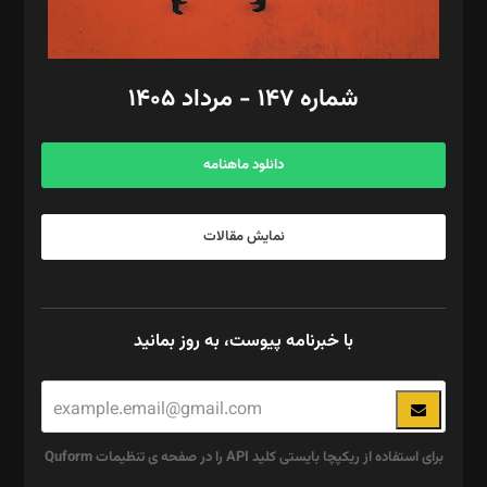
مد‌یر توسعه تجاری: کامبیز برید‌
امور مالی: شاپور رهبری، محمد‌ کاظمی‌نیا
امور اد‌اری: راضیه محمود‌ی
شماره ۱۴۷ - مرداد ۱۴۰۵
مرکز تماس: ۰۲۱۴۲۸۲۴۰۰۰
آگهی و مشترکین: ۰۹۱۹۹۹۹۰۴۵۴
دانلود ماهنامه
نمایش مقالات
با خبرنامه پیوست، به روز بمانید
برای استفاده از ریکپچا بایستی کلید API را در صفحه ی تنظیمات Quform