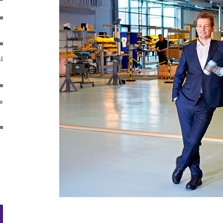
ایر
مص