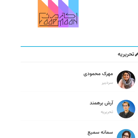
تحریریه
مهرک محمودی
سردبیر
آرش برهمند
تحریریه
سمانه سمیع