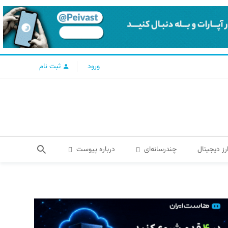
ورود
ثبت نام
رز دیجیتال
چندرسانه‌ای
درباره پیوست