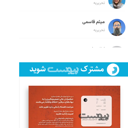
تحریریه
میثم قاسمی
تحریریه
لیلا حنارود
تحریریه
فائزه فتحی رستمی
تحریریه
سروش کرمیان
تحریریه