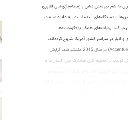
 چارچوبی برای به هم پیوستن ذهن و زمینه‌سازی‌های فناوری
‌ها و دستگاه‌های آینده است. به ‌علاوه صنعت
ی می‌کند. روبات‌های همکار یا «کوبوت»‌ها
لیدی و انبار در سراسر کشور آمریکا شروع کرده‌اند.
تحقیقی که توسط شرکت مشاوره اکسنچر (Accenture) در سال 2015 منتشر شد، گزارش
ده بخش تولید، در محیط کاری مشترک بین انسان‌ها و
ه انتظار می‌رود برای «تبدیل کارخانه‌هایشان به محیط‌های
انسان-ماشین محور تا سال 2020» پاسخگو باشند، اصلاحاتی را شروع کرده‌اند. صنعت 5.0 و
هانی اتوماسیون (ISA)...