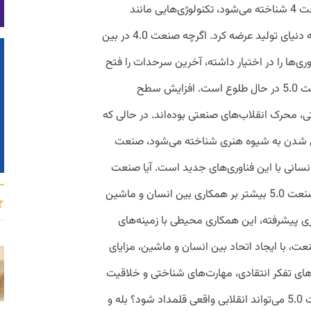
چهارمین انقلاب صنعتی که اغلب با نام صنعت 4 شناخته می‌شود، تکنولوژی‌هایی مانند
اینترنت اشیا، روبات‌ها و هوش مصنوعی را به دنیای تولید عرضه کرد. اگرچه صنعت 4.0 در بین
وری‌ها را در اختیار داشته، آخرین سرحدات را فتح
نکرده است. اگر به افق دورتر نگاه کنیم، صنعت 5.0 در حال طلوع است. افزایش سطح
، محرک انقلاب‌های صنعتی بوده‌اند. در حالی که
یجیتالی شدن به شیوه هنری شناخته می‌شود، صنعت
 انسانی با این فناوری‌های جدید است. آیا صنعت
5.0 انقلابی واقعی است؟ به طور مشخص صنعت 5.0 بیشتر بر همکاری بین انسان و ماشین
وری پیشرفته، این همکاری محیطی با زمینه‌های
عت، با ایجاد اتحاد بین انسان و ماشین، مزایای
ای تفکر انتقادی، مهارت‌های شناختی و خلاقیت
انسانی را از آن خود خواهد کرد. اما آیا صنعت 5.0 می‌تواند انقلابی واقعی قلمداد شود؟ بله و