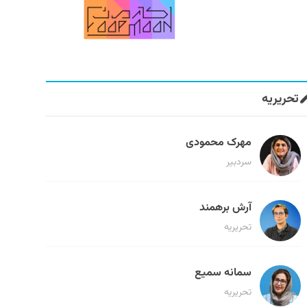
تحریریه
مهرک محمودی
سردبیر
آرش برهمند
تحریریه
سمانه سمیع
تحریریه