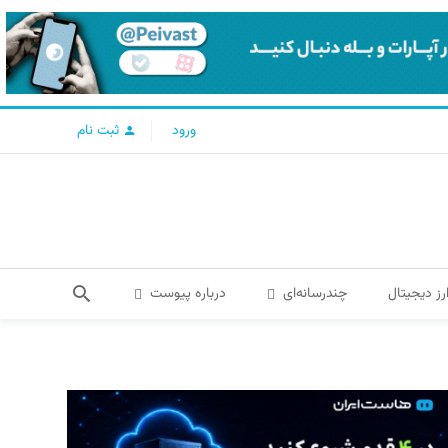
ورود
ثبت نام
رز دیجیتال
چندرسانه‌ای
درباره پیوست