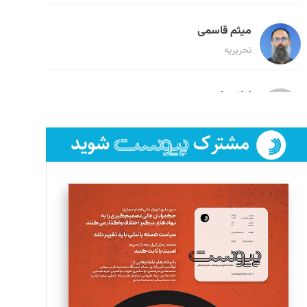
میثم قاسمی
تحریریه
لیلا حنارود
تحریریه
فائزه فتحی رستمی
تحریریه
سروش کرمیان
تحریریه
مینا پاکدل