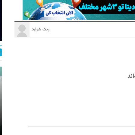
اریک هوارد
ند