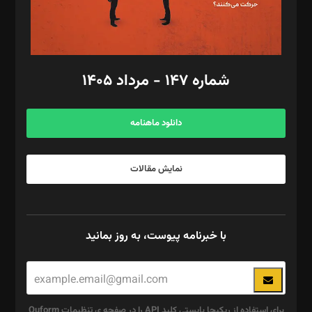
گرافیک و صفحه‌آرایی: سید‌سبحان‌علی ثابت
مد‌یر توسعه تجاری: کامبیز برید‌
امور مالی: شاپور رهبری، محمد‌ کاظمی‌نیا
امور اد‌اری: راضیه محمود‌ی
شماره ۱۴۷ - مرداد ۱۴۰۵
مرکز تماس: ۰۲۱۴۲۸۲۴۰۰۰
آگهی و مشترکین: ۰۹۱۹۹۹۹۰۴۵۴
دانلود ماهنامه
نمایش مقالات
با خبرنامه پیوست، به روز بمانید
برای استفاده از ریکپچا بایستی کلید API را در صفحه ی تنظیمات Quform