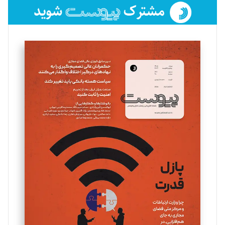
فائزه فتحی رستمی
تحریریه
سروش کرمیان
تحریریه
مینا پاکدل
تحریریه
یسنا امان‌پور
تحریریه
ملینا جعفری