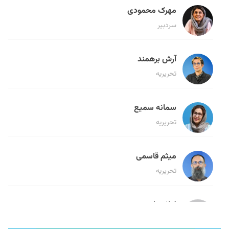
مهرک محمودی
سردبیر
آرش برهمند
تحریریه
سمانه سمیع
تحریریه
میثم قاسمی
تحریریه
لیلا حنارود
تحریریه