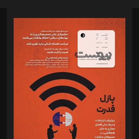
صاحب امتیاز: موسسه پرسش (پویندگان راز ستاره شمال)
مدیر مسئول: محمدباقر اثنی‌عشری
سردبیر: مهرک محمودی
دبیر تحریریه: میثم قاسمی
د‌بیر ناداستان: سمانه سمیع
د‌بیر خدمت و تجارت: ابوالفضل رجبی
د‌بیر حقوق فناوری: حسام‌الدین ایپکچی
د‌بیر پیوست جهان: مینا پاکدل
د‌بیر تحریریه آنلاین: بابک نقاش
تحریریه‌: مجتبی محمود‌ی، آرش برهمند، یسنا امان‌پور، سروش کرمیان،
مصطفی مسجدی آرانی، ابوالفضل رجبی، زهرا فکرانه، فائزه فتحی
رستمی،مصطفی باستان
ویرایش: نگار استاد‌‌آقا
طراح یونیفرم: مجید توکلی
فیلمبرداری و عکاسی: امیر شفیعی، مانی لطفی زاده