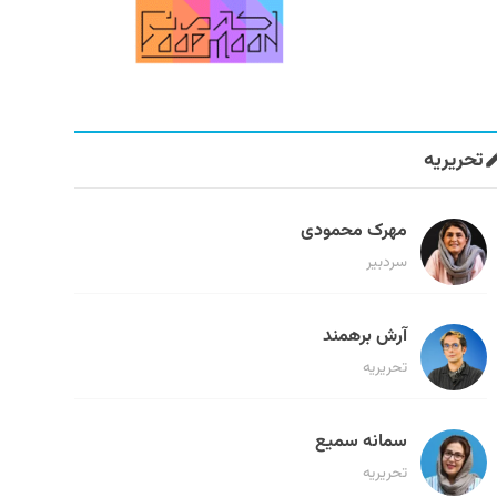
تحریریه
مهرک محمودی
سردبیر
آرش برهمند
تحریریه
سمانه سمیع
تحریریه