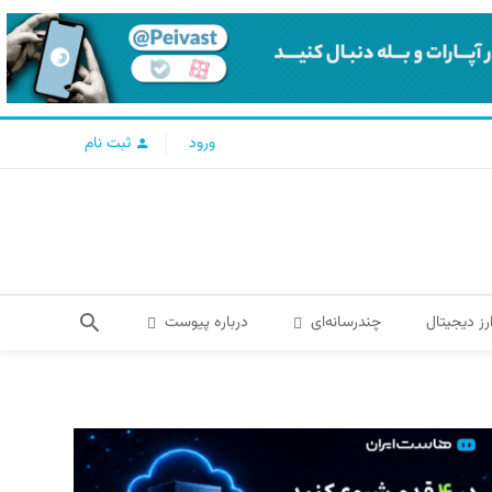
ورود
ثبت نام
رز دیجیتال
چندرسانه‌ای
درباره پیوست