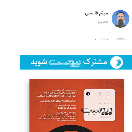
میثم قاسمی
تحریریه
لیلا حنارود
تحریریه
فائزه فتحی رستمی
تحریریه
سروش کرمیان
تحریریه
مینا پاکدل